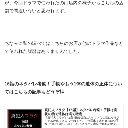
が、今回ドラマで使われたのは店内の様子からこちらの店
舗で間違いないと思われます。
ちなみに私の調べではこちらのお店が他のドラマ作品など
で使われた履歴はありませんでした。
16話のネタバレ考察！手帳やもう1体の遺体の正体につい
てはこちらの記事もどうぞ⇩⇩
真犯人フラグ【16話】ネタバレ考察！手帳は真
帆の物で遺体は塙で確定！
『真犯人フラグ』は真相編16話に入ってさらに気になるア
イテムが出てきましたね！そこで今回出て来た赤っぽい手
帳について調べてみました！ネタバレ考察で真帆の物で協
力者についても調査。そして２つ目の遺体の正体について