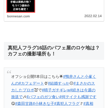
も考察してみましたよ＾＾それで...
2022.02.14
bonnesan.com
真犯人フラグ16話のパフェ屋のロケ地は？
カフェの撮影場所も！
オフショ公開‼️本日はこちら🌟
#鴨井さんと小峯く
んの
#カフェデート
🍨
#結婚すっか
😐️
#まさかのス
カしたプロポ
💒で
#晴子ガチギレw
#続きは今週の
放送で
🎶
#パフェのガツ食い
#何テイクも感謝です
😋
#森田甘路
#小林きな子
#真犯人フラグ
🚩
#真相