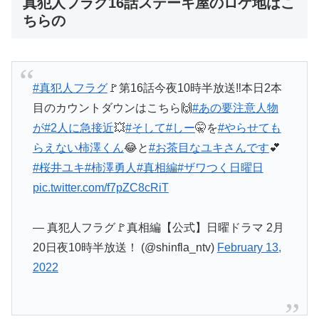
真犯人フラグ16話ステーキ屋のロケ地はこ
ちらの
#真犯人フラグ
🚩第16話今夜10時半放送‼️本日2本
目のカウントダウンはこちら🙌
#あの要注意人物
が
#2人に急接近
💥
#そして
#しー
🤫を
#やらせても
らえない柿澤くん
😂と
#お茶目なユキさんです
💕
#桜井ユキ
#柿澤勇人
#真相編
#ザワつく日曜日
pic.twitter.com/f7pZC8cRiT
— 真犯人フラグ🚩真相編【公式】日曜ドラマ 2月
20日夜10時半放送！ (@shinfla_ntv)
February 13,
2022