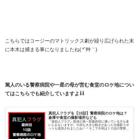
こちらではコージーのマトリックス劇が繰り広げられた末
に本木は捕まる事になりましたね( *´艸｀)
篤人のいる警察病院や一星の母が営む食堂のロケ地につい
てはこちらでも紹介していますよ⇩⇩
真犯人フラグを【10話】警察病院のロケ地は？
倉庫や食堂の撮影場所なども
『真犯人フラグ』怒涛の第一部最終回に沸いている方も多
いとおもいますが、今回も大きな動きがあった分撮影スポ
ットも追加されましたね＾＾そこで今回は１０話の警察病
院のロケ地について調べてみました。橘一星の母の食堂や
林がいた倉庫の撮影場所についても...