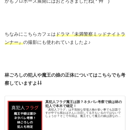
かもプロポーズ展開にはおどろきましたね( *´艸｀)
ちなみにこちらカフェは
ドラマ『未満警察ミッドナイトラ
ンナー』
の撮影にも使われていましたよ♪
林ごろしの犯人や魔王の娘の正体についてはこちらでも考
察していますよ⇩⇩
真犯人フラグ魔王は誰？ネタバレ考察で娘は林の
犯人で本木で確定！
「真犯人フラグ」は不気味な登場人物が多い事でも話題で
すが中でも猫おばさんに注目してる方もいるのではないで
しょうか？そこで今回は、魔王そして魔王の娘は誰なの
か？について改めて考察してみました！ネタバレ考察から
元木で林ごろしの犯人も特定。7×8...