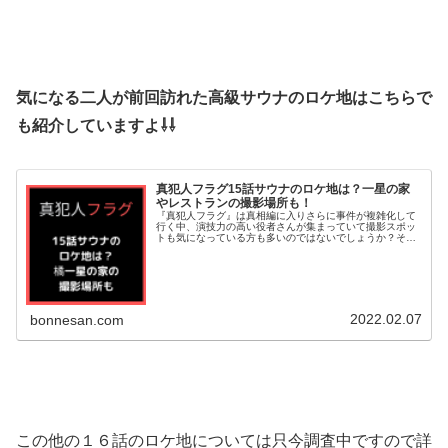
気になる二人が前回訪れた高級サウナのロケ地はこちらで
も紹介していますよ⇩⇩
真犯人フラグ15話サウナのロケ地は？一星の家
やレストランの撮影場所も！
『真犯人フラグ』は真相編に入りさらに事件が複雑化して
行く中、演技力の高い役者さんが集まっていて撮影スポッ
トも気になっている方も多いのではないでしょうか？そこ
で今回は、15話でまりなと二宮が訪れていたサウナのロケ
地について調べてみました。橘一...
2022.02.07
bonnesan.com
この他の１６話のロケ地については只今調査中ですので詳