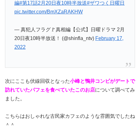
編
#第17話2月20日夜10時半放送
#ザワつく日曜日
pic.twitter.com/BmXZaRAKHW
— 真犯人フラグ🚩真相編【公式】日曜ドラマ 2月
20日夜10時半放送！ (@shinfla_ntv)
February 17,
2022
次にここも伏線回収となった
小峰と鴨井コンビがデートで
訪れていたパフェを食べていたこのお店
について調べてみ
ました。
こちらはおしゃれな古民家カフェのような雰囲気でしたね
＾＾