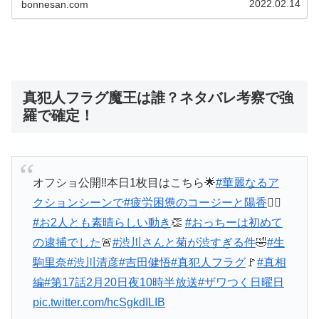
2022.02.14
bonnesan.com
真犯人フラグ魔王は誰？ネタバレ考察で強
羅で確定！
オフショ公開‼️本日1枚目はこちら🌟
#華麗なるア
クションシーンで
#疲労困憊のコージーと陽香
😮‍💨
#お2人とも素晴らしい動き
👏
#おっちーは初めて
の逮捕でした
🚨
#渋川さんと菊が渋すぎる件
🤣
#生
駒里奈
#渋川清彦
#吉田健悟
#真犯人フラグ
🚩
#真相
編
#第17話2月20日夜10時半放送
#ザワつく日曜日
pic.twitter.com/hcSgkdILIB