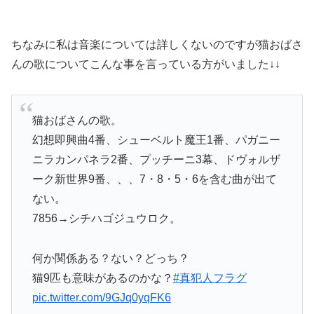
ちなみに私は音楽については詳しくないのですが猫おばさ
んの歌についてこんな事を言っている方がいました↓↓
猫おばさんの歌。
幻想即興曲4番、シューベルト魔王1番、パガニー
ニラカンパネラ2番、プッチーニ3幕、ドヴォルザ
ーク新世界9番、、、7・8・5・6を含む曲が出て
ない。
7856→シチハゴジュウロク。
何か関係ある？ない？どっち？
猫9匹も意味があるのかな？
#真犯人フラグ
pic.twitter.com/9GJq0yqFK6