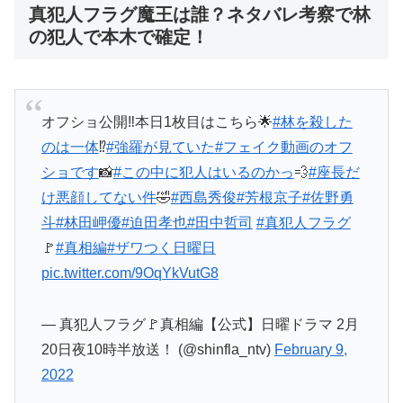
真犯人フラグ魔王は誰？ネタバレ考察で林
の犯人で本木で確定！
オフショ公開‼️本日1枚目はこちら🌟
#林を殺した
のは一体
⁉️
#強羅が見ていた
#フェイク動画のオフ
ショです
📸
#この中に犯人はいるのかっ
💨
#座長だ
け悪顔してない件
🤣
#西島秀俊
#芳根京子
#佐野勇
斗
#林田岬優
#迫田孝也
#田中哲司
#真犯人フラグ
🚩
#真相編
#ザワつく日曜日
pic.twitter.com/9OqYkVutG8
— 真犯人フラグ🚩真相編【公式】日曜ドラマ 2月
20日夜10時半放送！ (@shinfla_ntv)
February 9,
2022