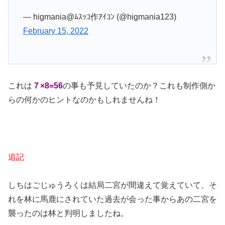
— higmania@ﾑｽｯｺ作ｱｲｺﾝ (@higmania123)
February 15, 2022
これは
７×8=56
の事も予見していたのか？これも制作側か
らの何かのヒントなのかもしれませんね！
追記
しちはごじゅうろくは結局二宮が間違えて覚えていて、そ
れを林に馬鹿にされていた過去が会った事からあの二宮を
襲ったのは林と判明しましたね。