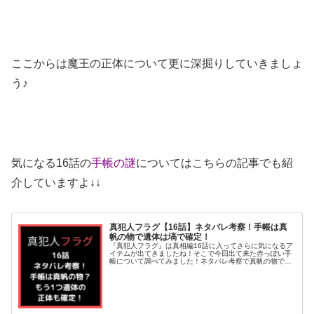
ここからは魔王の正体について更に深掘りしていきましょ
う♪
気になる16話の
手帳の謎
についてはこちらの記事でも紹
介していますよ↓↓
真犯人フラグ【16話】ネタバレ考察！手帳は真
帆の物で遺体は塙で確定！
『真犯人フラグ』は真相編16話に入ってさらに気になるア
イテムが出てきましたね！そこで今回出て来た赤っぽい手
帳について調べてみました！ネタバレ考察で真帆の物で協
力者についても調査。そして２つ目の遺体の正体について
も考察してみましたよ＾＾それで...