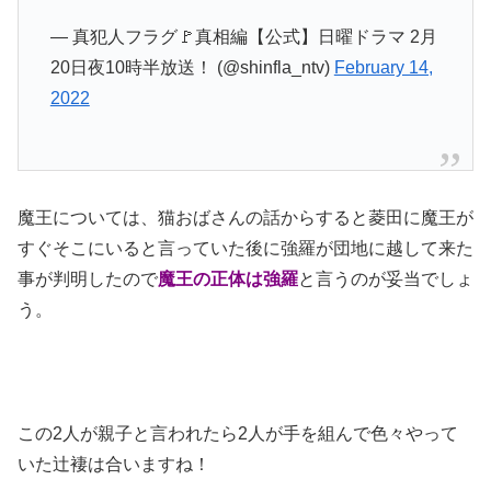
— 真犯人フラグ🚩真相編【公式】日曜ドラマ 2月
20日夜10時半放送！ (@shinfla_ntv)
February 14,
2022
魔王については、猫おばさんの話からすると菱田に魔王が
すぐそこにいると言っていた後に強羅が団地に越して来た
事が判明したので
魔王の正体は強羅
と言うのが妥当でしょ
う。
この2人が親子と言われたら2人が手を組んで色々やって
いた辻褄は合いますね！