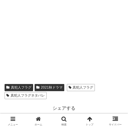
真犯人フラグ
2021秋ドラマ
真犯人フラグ
真犯人フラグネタバレ
シェアする
X
Facebook
はてブ
メニュー
ホーム
検索
トップ
サイドバー