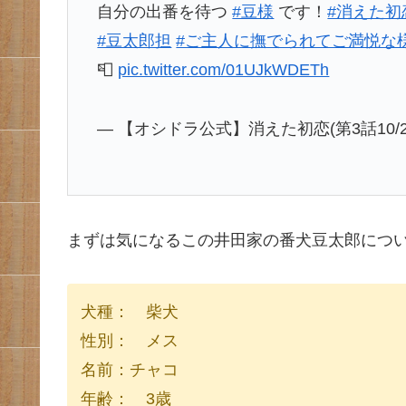
自分の出番を待つ
#豆様
です！
#消えた初
#豆太郎担
#ご主人に撫でられてご満悦な
📮
pic.twitter.com/01UJkWDETh
— 【オシドラ公式】消えた初恋(第3話10/23放送
まずは気になるこの井田家の番犬豆太郎につ
犬種： 柴犬
性別： メス
名前：チャコ
年齢： 3歳