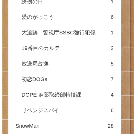
誘拐の日
1
愛のがっこう
6
大追跡 警視庁SSBC強行犯係
1
19番目のカルテ
2
放送局占拠
5
初恋DOGs
7
DOPE 麻薬取締部特捜課
4
リベンジスパイ
6
SnowMan
28