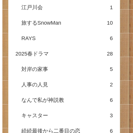
江戸川会
1
旅するSnowMan
10
RAYS
6
2025春ドラマ
28
対岸の家事
5
人事の人見
2
なんで私が神説教
6
キャスター
3
続続最後から二番目の恋
6