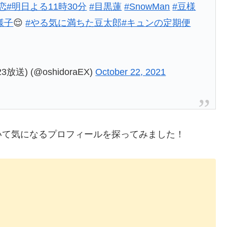
恋
#明日よる11時30分
#目黒蓮
#SnowMan
#豆様
様子
😌
#やる気に満ちた豆太郎
#キュンの定期便
) (@oshidoraEX)
October 22, 2021
いて気になるプロフィールを探ってみました！