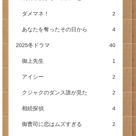
ダメマネ！
2
あなたを奪ったその日から
4
2025冬ドラマ
40
御上先生
1
アイシー
2
クジャクのダンス誰が見た
2
相続探偵
4
御曹司に恋はムズすぎる
2