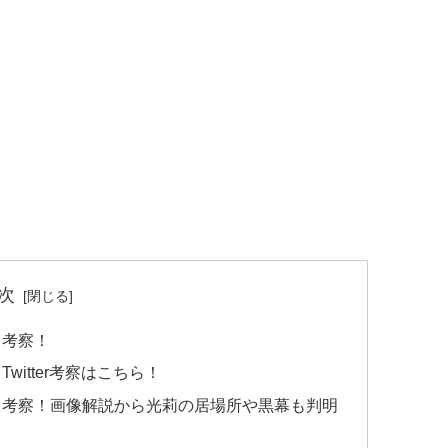
次
レ考察！
itter考察はこちら！
レ考察！画像解説から光莉の居場所や黒幕も判明