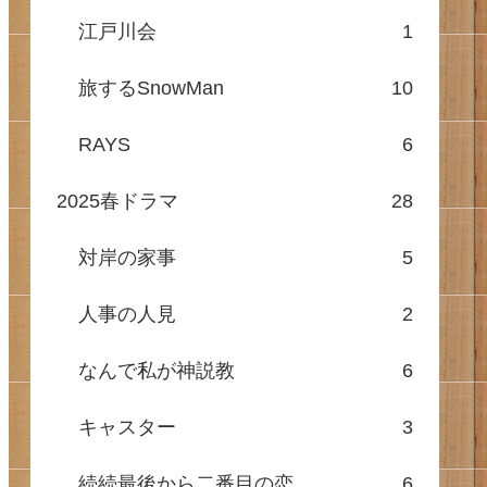
江戸川会
1
旅するSnowMan
10
RAYS
6
2025春ドラマ
28
対岸の家事
5
人事の人見
2
なんで私が神説教
6
キャスター
3
続続最後から二番目の恋
6