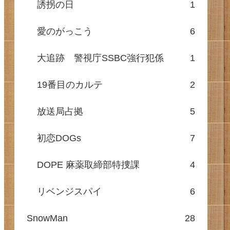
誘拐の日
1
愛のがっこう
6
大追跡 警視庁SSBC強行犯係
1
19番目のカルテ
2
放送局占拠
5
初恋DOGs
7
DOPE 麻薬取締部特捜課
4
リベンジスパイ
6
SnowMan
28