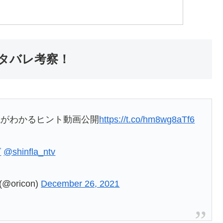
タバレ考察！
貌がわかるヒント動画公開
https://t.co/hm8wg8aTf6
グ
@shinfla_ntv
oricon)
December 26, 2021