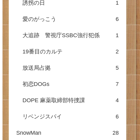
誘拐の日
1
愛のがっこう
6
大追跡 警視庁SSBC強行犯係
1
19番目のカルテ
2
放送局占拠
5
初恋DOGs
7
DOPE 麻薬取締部特捜課
4
リベンジスパイ
6
SnowMan
28