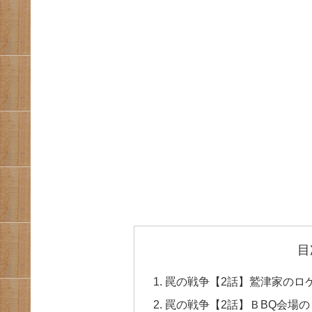
目
罠の戦争【2話】鷲津家のロ
罠の戦争【2話】ＢBQ会場