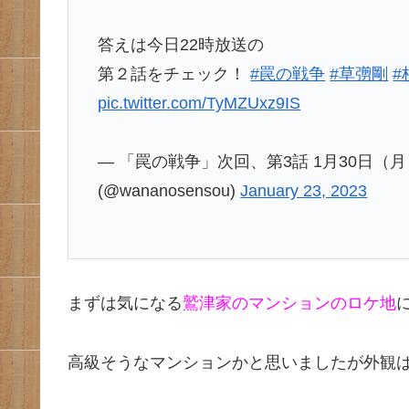
答えは今日22時放送の
第２話をチェック！
#罠の戦争
#草彅剛
#
pic.twitter.com/TyMZUxz9IS
— 「罠の戦争」次回、第3話 1月30日
(@wananosensou)
January 23, 2023
まずは気になる
鷲津家のマンションのロケ地
高級そうなマンションかと思いましたが外観