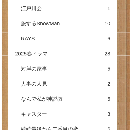
江戸川会
1
旅するSnowMan
10
RAYS
6
2025春ドラマ
28
対岸の家事
5
人事の人見
2
なんで私が神説教
6
キャスター
3
続続最後から二番目の恋
6