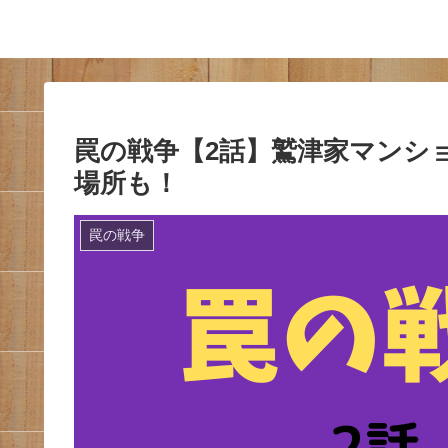
罠の戦争【2話】鷲津家マンシ
場所も！
罠の戦争