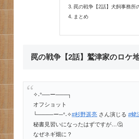
罠の戦争【2話】犬飼事務所
まとめ
罠の戦争【2話】鷲津家のロケ
✧˖°──ー───┐
オフショット
└────ー─°˖✧
#杉野遥亮
さん演じる
#蛯
秘書見習いになったはずですが…🤔
なぜネギ畑に？