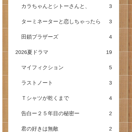
カラちゃんとシトーさんと、
3
ターミネーターと恋しちゃったら
3
田鎖ブラザーズ
4
2026夏ドラマ
19
マイフィクション
5
ラストノート
3
Ｔシャツが乾くまで
4
告白ー２５年目の秘密ー
2
君の好きは無敵
2