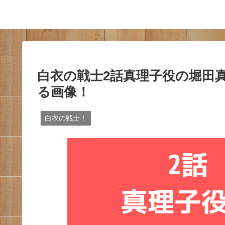
白衣の戦士2話真理子役の堀田
る画像！
白衣の戦士！