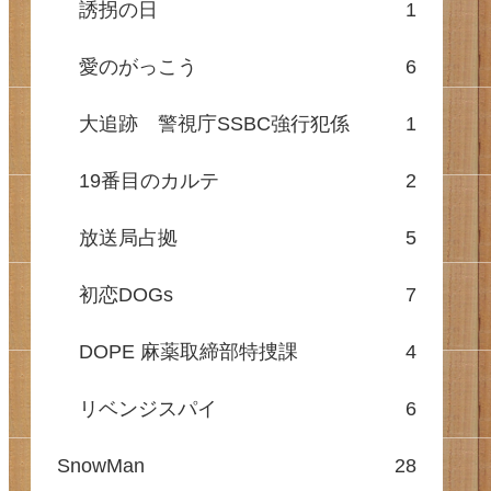
誘拐の日
1
愛のがっこう
6
大追跡 警視庁SSBC強行犯係
1
19番目のカルテ
2
放送局占拠
5
初恋DOGs
7
DOPE 麻薬取締部特捜課
4
リベンジスパイ
6
SnowMan
28