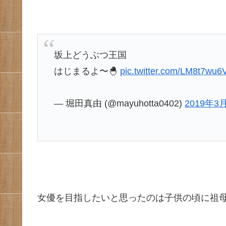
坂上どうぶつ王国
はじまるよ〜🐣
pic.twitter.com/LM8t7wu6
— 堀田真由 (@mayuhotta0402)
2019年3
女優を目指したいと思ったのは子供の頃に祖