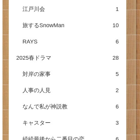
江戸川会
1
旅するSnowMan
10
RAYS
6
2025春ドラマ
28
対岸の家事
5
人事の人見
2
なんで私が神説教
6
キャスター
3
続続最後から二番目の恋
6