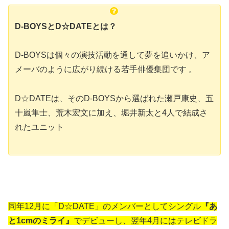
D-BOYSとD☆DATEとは？
D-BOYSは個々の演技活動を通して夢を追いかけ、ア
メーバのように広がり続ける若手俳優集団です 。
D☆DATEは、そのD-BOYSから選ばれた瀬戸康史、五
十嵐隼士、荒木宏文に加え、堀井新太と4人で結成さ
れたユニット
同年12月に「D☆DATE」のメンバーとしてシングル
『あ
と1cmのミライ』
でデビューし、翌
年4月にはテレビドラ