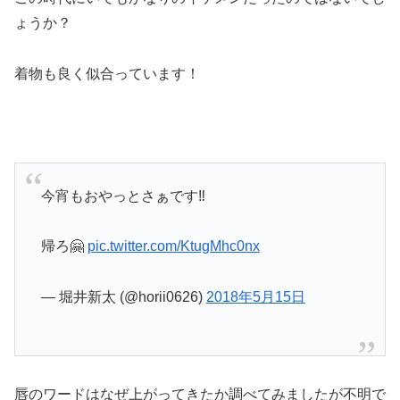
ょうか？
着物も良く似合っています！
今宵もおやっとさぁです‼️
帰ろ🤗
pic.twitter.com/KtugMhc0nx
— 堀井新太 (@horii0626)
2018年5月15日
唇のワードはなぜ上がってきたか調べてみましたが不明で