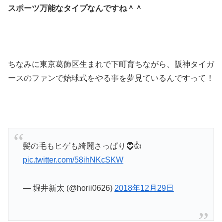
スポーツ万能なタイプなんですね＾＾
ちなみに東京葛飾区生まれで下町育ちながら、阪神タイガ
ースのファンで始球式をやる事を夢見ているんですって！
髪の毛もヒゲも綺麗さっぱり🧔👍
pic.twitter.com/58ihNKcSKW
— 堀井新太 (@horii0626)
2018年12月29日