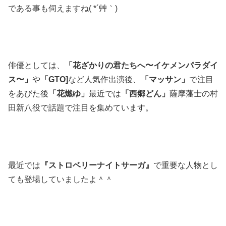
である事も伺えますね( *´艸｀)
俳優としては、
「花ざかりの君たちへ〜イケメンパラダイ
ス〜」
や
「GTO]
など人気作出演後、
「マッサン」
で注目
をあびた後
「花燃ゆ」
最近では
「西郷どん」
薩摩藩士の村
田新八役で話題で注目を集めています。
最近では
『ストロベリーナイトサーガ』
で重要な人物とし
ても登場していましたよ＾＾