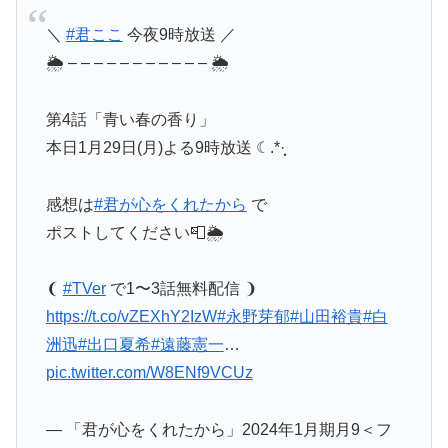
＼
#君ここ
今夜9時放送 ／
🌦 – – – – – – – – – – – 🌦
第4話「青い春の香り」
本日1月29日(月)よる9時放送 ☾.*·̩͙
感想は
#君が心をくれたから
で
ポストしてください📮🌦
❨
#TVer
で1〜3話無料配信 ❩
https://t.co/vZEXhY2IzW
#永野芽郁
#山田裕貴
#白
洲迅
#出口夏希
#遠藤憲一
…
pic.twitter.com/W8ENf9VCUz
— 「君が心をくれたから」2024年1月期月9＜フ