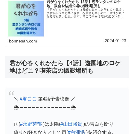
君が心をくれたから【3話】恋ランタンのロケ
地！教会や結婚式場の撮影場所も
『君が心をくれたから』は長崎を舞台に名所も多く登場し
ますがドラマと共にきれいな景色も楽しめて、聖地が気に
なる方も多いと思います。そこで今回は3話の恋ランタン
フェスのロケ地について調べてみました。結婚式場や教会
などの撮影場所も調査！長崎以外の...
2024.01.23
bonnesan.com
君が心をくれかたら【4話】遊園地のロケ
地はどこ？喫茶店の撮影場所も
＼
#君ここ
第4話予告映像 ／
🌦 – – – – – – – – – – – – – 🌦
雨(
#永野芽郁
)は太陽(
#山田裕貴
)の告白を断り
偽りの好きな人として司(
#白洲迅
)を紹介する。