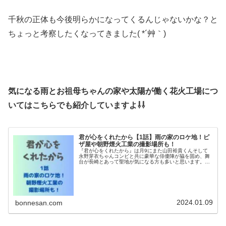
千秋の正体も今後明らかになってくるんじゃないかな？と
ちょっと考察したくなってきました( *´艸｀)
気になる雨とお祖母ちゃんの家や太陽が働く花火工場につ
いてはこちらでも紹介していますよ⇩⇩
君が心をくれたから【1話】雨の家のロケ地！ピ
ザ屋や朝野煙火工業の撮影場所も！
『君が心をくれたから』は月9にまた山田裕貴くんそして
永野芽衣ちゃんコンビと共に豪華な俳優陣が脇を固め、舞
台が長崎とあって聖地が気になる方も多いと思います。そ
こで今回は１話から登場した主人公の雨の家や太陽の働く
花火の仕事場の朝野煙火工業のロケ...
2024.01.09
bonnesan.com