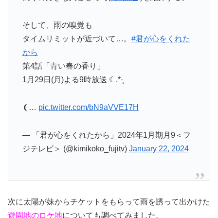
そして、雨の嗅覚も
タイムリミットが近づいて…。
#君が心をくれた
から
第4話「青い春の香り」
1月29日(月)よる9時放送 ☾.*·̩͙
❨…
pic.twitter.com/bN9aVVE17H
— 「君が心をくれたから」2024年1月期月9＜フ
ジテレビ＞ (@kimikoko_fujitv)
January 22, 2024
次に太陽が妹からチケットをもらって雨を誘って出かけた
遊園地のロケ地
についても調べてみました。