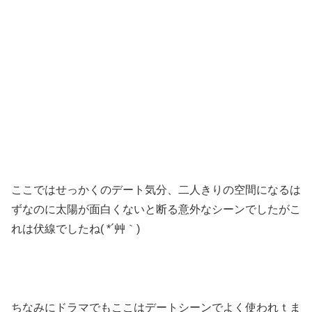
ここではせっかくのデート気分、二人きりの空間になるは
ずなのに太陽が面白くないと断る意外なシーンでしたがこ
れは伏線でしたね( *´艸｀)
ちなみにドラマでもここはデートシーンでよく使われｔま