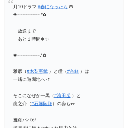
月10ドラマ
#春になったら
🌸
❀┈┈┈┈┈┈┈┈.*✿
放送まで
あと１時間🍀✨
❀┈┈┈┈┈┈┈┈.*✿
雅彦（
#木梨憲武
）と瞳（
#奈緒
）は
一緒に遊園地へ🎢
そこになぜか一馬（
#濱田岳
）と
龍之介（
#石塚陸翔
）の姿も👀
雅彦パパが
遊園地に行きたかった理由とは…