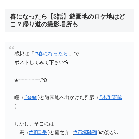
春になったら【3話】遊園地のロケ地はど
こ？帰り道の撮影場所も
感想は「
#春になったら
」で
ポストしてみて下さい🌸
❀┈┈┈┈┈┈┈.*✿
瞳（
#奈緒
)と遊園地へ出かけた雅彦（
#木梨憲武
）
しかし、そこには
一馬（
#濱田岳
)と龍之介（
#石塚陸翔
)の姿が…