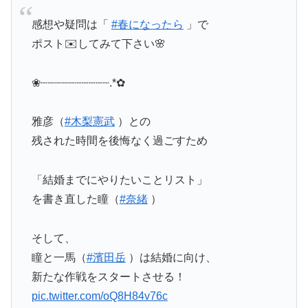
感想や疑問は「
#春になったら
」で
ポスト✉️してみて下さい🌸
❀┈┈┈┈┈┈┈┈┈┈.*✿
雅彦（
#木梨憲武
）との
残された時間を後悔なく過ごすため
「結婚までにやりたいことリスト」
を書き直した瞳（
#奈緒
）
そして、
瞳と一馬（
#濱田岳
）は結婚に向け、
新たな作戦をスタートさせる！
pic.twitter.com/oQ8H84v76c