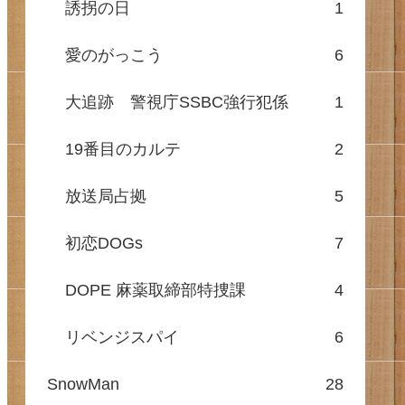
誘拐の日
1
愛のがっこう
6
大追跡 警視庁SSBC強行犯係
1
19番目のカルテ
2
放送局占拠
5
初恋DOGs
7
DOPE 麻薬取締部特捜課
4
リベンジスパイ
6
SnowMan
28