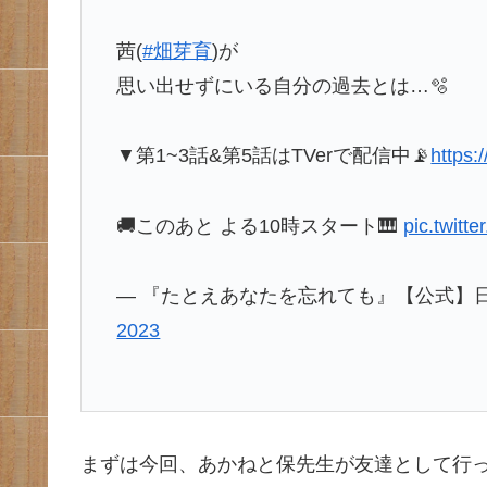
茜(
#畑芽育
)が
思い出せずにいる自分の過去とは…🫧
▼第1~3話&第5話はTVerで配信中📡
https:
🚚このあと よる10時スタート🎹
pic.twit
— 『たとえあなたを忘れても』【公式】日よる1
2023
まずは今回、あかねと保先生が友達として行