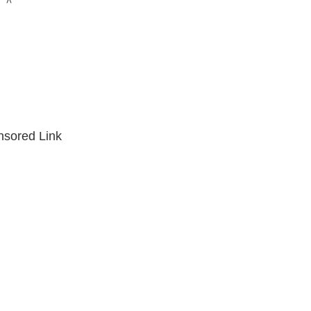
＾＾
sored Link