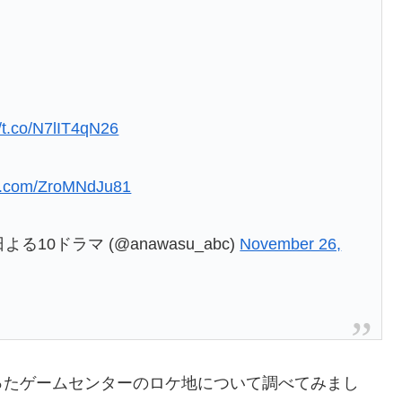
//t.co/N7lIT4qN26
ter.com/ZroMNdJu81
0ドラマ (@anawasu_abc)
November 26,
ったゲームセンターのロケ地について調べてみまし