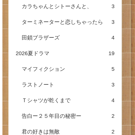
カラちゃんとシトーさんと、
3
ターミネーターと恋しちゃったら
3
田鎖ブラザーズ
4
2026夏ドラマ
19
マイフィクション
5
ラストノート
3
Ｔシャツが乾くまで
4
告白ー２５年目の秘密ー
2
君の好きは無敵
2