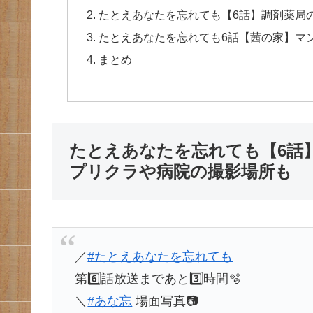
たとえあなたを忘れても【6話】調剤薬局
たとえあなたを忘れても6話【茜の家】マ
まとめ
たとえあなたを忘れても【6話
プリクラや病院の撮影場所も
／
#たとえあなたを忘れても
第6️⃣話放送まであと3️⃣時間🫧
＼
#あな忘
場面写真📷