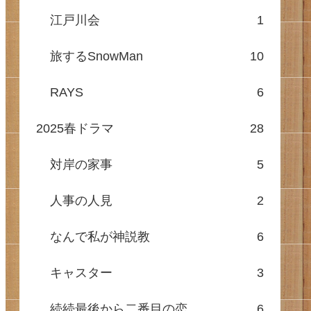
江戸川会
1
旅するSnowMan
10
RAYS
6
2025春ドラマ
28
対岸の家事
5
人事の人見
2
なんで私が神説教
6
キャスター
3
続続最後から二番目の恋
6