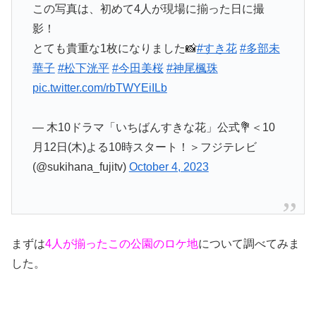
この写真は、初めて4人が現場に揃った日に撮
影！
とても貴重な1枚になりました📸
#すき花
#多部未
華子
#松下洸平
#今田美桜
#神尾楓珠
pic.twitter.com/rbTWYEiILb
— 木10ドラマ「いちばんすきな花」公式💐＜10
月12日(木)よる10時スタート！＞フジテレビ
(@sukihana_fujitv)
October 4, 2023
まずは
4人が揃ったこの公園のロケ地
について調べてみま
した。