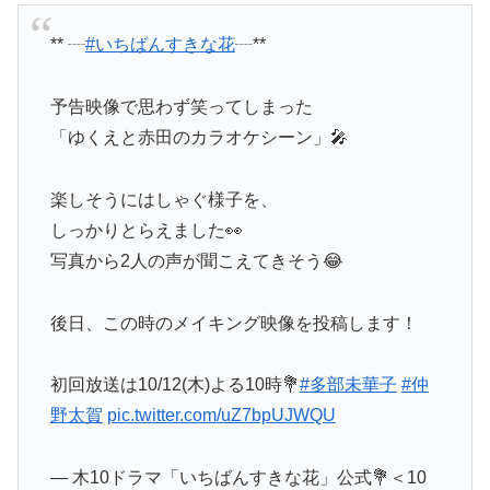
** ┈
#いちばんすきな花
┈**
予告映像で思わず笑ってしまった
「ゆくえと赤田のカラオケシーン」🎤
楽しそうにはしゃぐ様子を、
しっかりとらえました👀
写真から2人の声が聞こえてきそう😂
後日、この時のメイキング映像を投稿します！
初回放送は10/12(木)よる10時💐
#多部未華子
#仲
野太賀
pic.twitter.com/uZ7bpUJWQU
— 木10ドラマ「いちばんすきな花」公式💐＜10