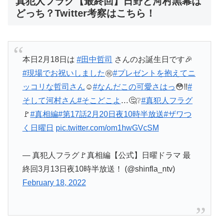
真犯人フラグ【最終回】日野と河村黒幕は
どっち？Twitter考察はこちら！
本日2月18日は
#田中哲司
さんのお誕生日です🎉
#現場でお祝いしました
㊗️
#プレゼントを抱えてニ
ッコリな哲司さん
☺️
#なんだこの可愛さはっ
😳‼️
#
そして河村さん
#そこどこよ
…🤔❔
#真犯人フラグ
🚩
#真相編
#第17話2月20日夜10時半放送
#ザワつ
く日曜日
pic.twitter.com/om1hwGVcSM
— 真犯人フラグ🚩真相編【公式】日曜ドラマ 最
終回3月13日夜10時半放送！ (@shinfla_ntv)
February 18, 2022