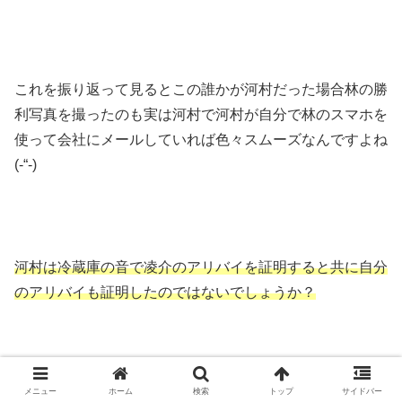
これを振り返って見るとこの誰かが河村だった場合林の勝
利写真を撮ったのも実は河村で河村が自分で林のスマホを
使って会社にメールしていれば色々スムーズなんですよね
(-“-)
河村は冷蔵庫の音で凌介のアリバイを証明すると共に自分
のアリバイも証明したのではないでしょうか？
メニュー
ホーム
検索
トップ
サイドバー
日野が真犯人で黒幕説