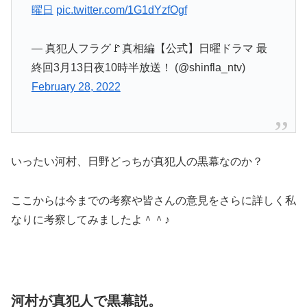
曜日
pic.twitter.com/1G1dYzfOgf
— 真犯人フラグ🚩真相編【公式】日曜ドラマ 最
終回3月13日夜10時半放送！ (@shinfla_ntv)
February 28, 2022
いったい河村、日野どっちが真犯人の黒幕なのか？
ここからは今までの考察や皆さんの意見をさらに詳しく私
なりに考察してみましたよ＾＾♪
河村が真犯人で黒幕説。