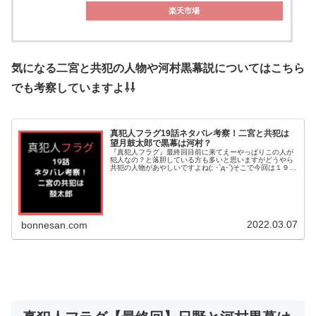
楽天市場
気になる二宮と共犯の人物や河村黒幕説についてはこちら
でも考察していますよ⇩⇩
真犯人フラグ19話ネタバレ考察！二宮と共犯は
望月鼓太郎で黒幕は河村？
『真犯人フラグ』最終回目前に来てえーやっぱりこの人が
犯人なの？と落胆している方も多いと思いますがどうやら
共犯の人物があやしいですよね(; ･`д･´)そこで今回は１９話
ネタバレ考察！二宮と一緒にいた共犯の黒幕について調
査！正体は望月鼓太郎と...
2022.03.07
bonnesan.com