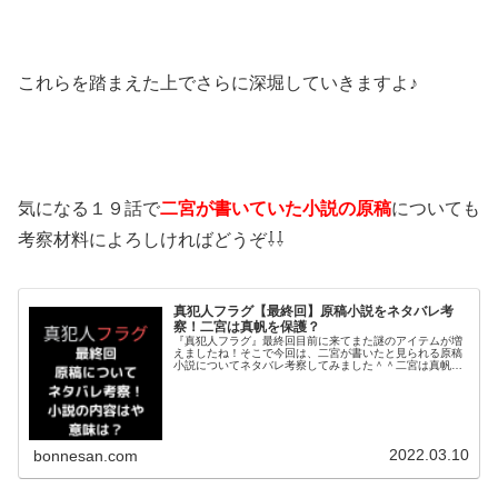
これらを踏まえた上でさらに深堀していきますよ♪
気になる１９話で
二宮が書いていた小説の原稿
についても
考察材料によろしければどうぞ⇩⇩
真犯人フラグ【最終回】原稿小説をネタバレ考
察！二宮は真帆を保護？
『真犯人フラグ』最終回目前に来てまた謎のアイテムが増
えましたね！そこで今回は、二宮が書いたと見られる原稿
小説についてネタバレ考察してみました＾＾二宮は真帆を
保護している説も？それでは早速チェックして行きましょ
う♪真犯人フラグ【最終回】原稿小...
2022.03.10
bonnesan.com