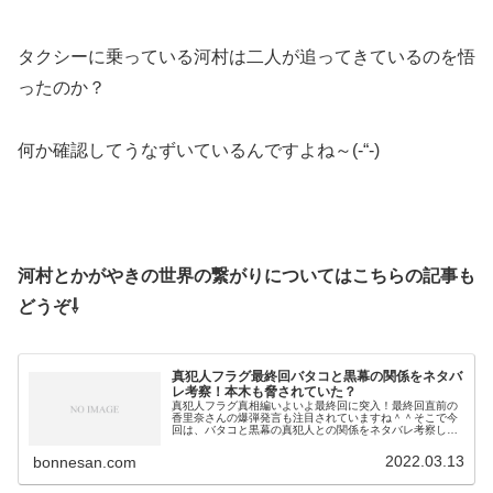
タクシーに乗っている河村は二人が追ってきているのを悟
ったのか？
何か確認してうなずいているんですよね～(-“-)
河村とかがやきの世界の繋がりについてはこちらの記事も
どうぞ⇩
真犯人フラグ最終回バタコと黒幕の関係をネタバ
レ考察！本木も脅されていた？
真犯人フラグ真相編いよいよ最終回に突入！最終回直前の
香里奈さんの爆弾発言も注目されていますね＾＾そこで今
回は、バタコと黒幕の真犯人との関係をネタバレ考察して
みました。本木とも繋がっていて脅されていた？それでは
早速チェックして行きましょう♪真...
2022.03.13
bonnesan.com