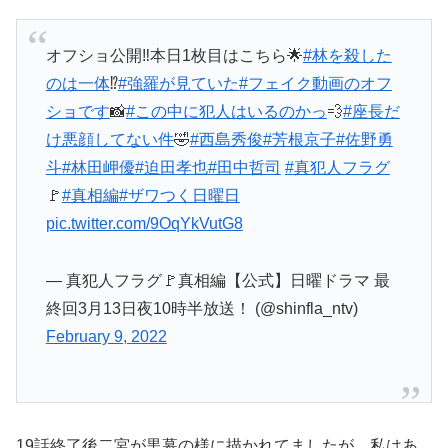
オフショ公開‼️本日1枚目はこちら🌟
#林を殺した
のは一体
⁉️
#強羅が見ていた
#フェイク動画のオフ
ショです
📸
#この中に犯人はいるのかっ
💨
#座長だ
け悪顔してない件
🤣
#西島秀俊
#芳根京子
#佐野勇
斗
#林田岬優
#迫田孝也
#田中哲司
#真犯人フラグ
🚩
#真相編
#ザワつく日曜日
pic.twitter.com/9OqYkVutG8
— 真犯人フラグ🚩真相編【公式】日曜ドラマ 最
終回3月13日夜10時半放送！ (@shinfla_ntv)
February 9, 2022
19話終了後二宮が黒幕の様に描かれてましたが、私はあ