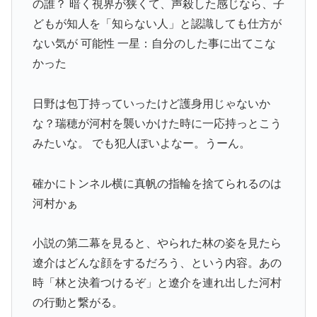
の誰？ 暗く視界が狭くて、声殺した感じなら、子
どもが知人を「知らない人」と認識しても仕方が
ない気が 可能性 一星：自分のした事に出てこな
かった
日野
は
包丁
持っていったけど護身用じゃないか
な？瑞穂が河村を襲いかけた時に一応持っとこう
みたいな。 でも犯人ぽいよなー。うーん。
確かにトンネル横に真帆の指輪を捨てられるのは
河村かぁ
小説の第二幕を見ると、やられた
林
の姿を見たら
遼介はどんな顔をするだろう、という内容。あの
時「
林
と決着つけるぞ」と遼介を連れ出した
河村
の行動と繋がる。