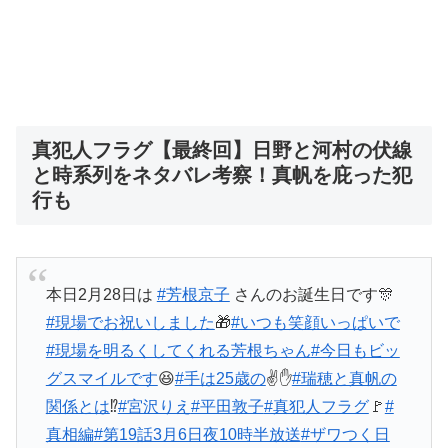
真犯人フラグ【最終回】日野と河村の伏線
と時系列をネタバレ考察！真帆を庇った犯
行も
本日2月28日は
#芳根京子
さんのお誕生日です🎊
#現場でお祝いしました
🎁
#いつも笑顔いっぱいで
#現場を明るくしてくれる芳根ちゃん
#今日もビッ
グスマイルです
😆
#手は25歳の
✌️✋
#瑞穂と真帆の
関係とは
⁉️
#宮沢りえ
#平田敦子
#真犯人フラグ
🚩
#
真相編
#第19話3月6日夜10時半放送
#ザワつく日