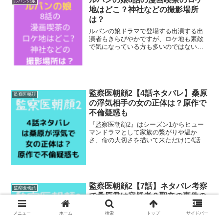
ルパンの娘
地はどこ？神社などの撮影場所
は？
ルパンの娘ドラマで登場する出演する出
演者もきらびやかですが、ロケ地も素敵
で気になっている方も多いのではないで
しょうか？そこで今回はルパンの娘8話の
漫画喫茶ロケ地について調査してみまし
た^ ^華と兄が子供の頃特訓していた神社
の撮影場所なども調...
監察医朝顔2【4話ネタバレ】桑原
監察医朝顔
の浮気相手の女の正体は？原作で
不倫疑惑も
『監察医朝顔2』はシーズン1からヒュー
マンドラマとして家族の繋がりや温か
さ、命の大切さを描いて来ただけに4話の
展開の驚いた方も多いでしょう。そこで
今回は、4話の桑原くんについて浮気なの
か？ネタバレ考察してみました＾＾不倫
相手の女の正体も判明...
監察医朝顔2【7話】ネタバレ考察
監察医朝顔
で桑原君は容疑者？聖奈の事件の
真相は？
メニュー
ホーム
検索
トップ
サイドバー
監察医朝顔2の第1章の終盤に起きた恐ろ