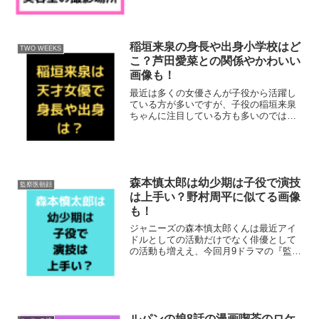
地や重要なシーンである美容室の撮影場
所などを調査してみました！それでは早
速チェックして行きま...
稲垣来泉の身長や出身小学校はど
TWO WEEKS
こ？芦田愛菜との関係やかわいい
画像も！
最近は多くの女優さんが子役から活躍し
ている方が多いですが、子役の稲垣来泉
ちゃんに注目している方も多いのではな
いでしょうか？そこで今回は、天才女優
の稲垣来泉ちゃんについて調べてみまし
た！身長や出身小学校と芦田愛菜ちゃん
との関係についても調査！...
森本慎太郎は幼少期は子役で演技
監察医朝顔
は上手い？野村周平に似てる画像
も！
ジャニーズの森本慎太郎くんは最近アイ
ドルとしての活動だけでなく俳優として
の活動も増ええ、今回月9ドラマの『監察
医朝顔』の出演も決定しました！そこで
森本慎太郎は幼少期は子役だったとの噂
を聞き調査してみました！演技は上手
い？野村周平に似てるとい...
ルパンの娘8話の漫画喫茶のロケ