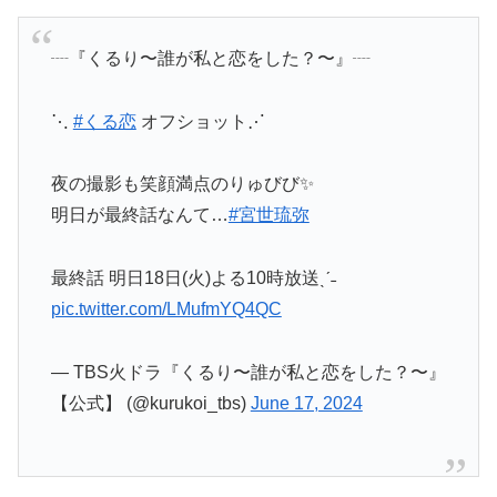
┈『くるり〜誰が私と恋をした？〜』┈
⋱
#くる恋
オフショット⋰
夜の撮影も笑顔満点のりゅびび✨
明日が最終話なんて…
#宮世琉弥
最終話 明日18日(火)よる10時放送ˎˊ˗
pic.twitter.com/LMufmYQ4QC
— TBS火ドラ『くるり〜誰が私と恋をした？〜』
【公式】 (@kurukoi_tbs)
June 17, 2024