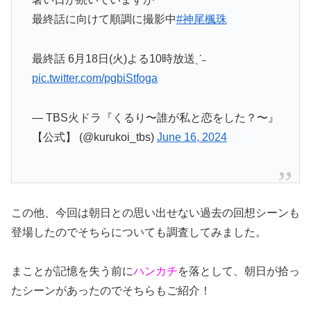
最終話に向けて順調に撮影中
#神尾楓珠
最終話 6月18日(火)よる10時放送ˎˊ˗
pic.twitter.com/pgbiStfoga
— TBS火ドラ『くるり〜誰が私と恋をした？〜』
【公式】 (@kurukoi_tbs)
June 16, 2024
この他、今回は朝日との思い出せない過去の回想シーンも
登場したのでそちらについても調査してみました。
まことが記憶を失う前に
ハンカチ
を落として、朝日が拾っ
たシーンがあったのでそちらもご紹介！