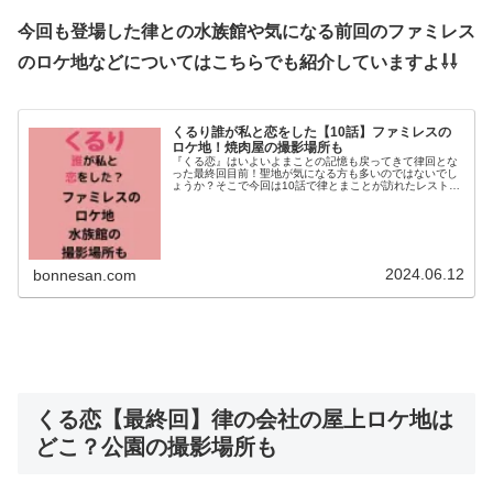
今回も登場した律との水族館や気になる前回のファミレス
のロケ地などについてはこちらでも紹介していますよ⇩⇩
くるり誰が私と恋をした【10話】ファミレスの
ロケ地！焼肉屋の撮影場所も
『くる恋』はいよいよまことの記憶も戻ってきて律回とな
った最終回目前！聖地が気になる方も多いのではないでし
ょうか？そこで今回は10話で律とまことが訪れたレストラ
ンや水族館、そしてファミレスのロケ地を調査！朝日と律
が訪れた焼肉店やあの事故現場の...
2024.06.12
bonnesan.com
くる恋【最終回】律の会社の屋上ロケ地は
どこ？公園の撮影場所も