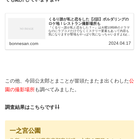
くるり誰が私と恋をした【2話】ボルダリングの
ロケ地！レストラン撮影場所も
『くるり～誰が私と恋をした？～』は火曜10時枠のドラマ
なのにラブコメだけでなくミステリー要素もあって内容も
気になりますが聖地もやっぱり気になっちゃいますよね( *
´艸｀)そこで今回は２話で登場したゲームセンターやボル
ダリングのロケ地について...
2024.04.17
bonnesan.com
この他、今回公太郎とまことが冒頭たまたま出くわした
公
園の撮影場所
も調べてみました。
調査結果はこちらです⇩⇩
一之宮公園