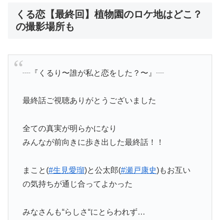
くる恋【最終回】植物園のロケ地はどこ？
の撮影場所も
┈『くるり〜誰が私と恋をした？〜』┈
最終話ご視聴ありがとうございました
全ての真実が明らかになり
みんなが前向きに歩き出した最終話！！
まこと(
#生見愛瑠
)と公太郎(
#瀬戸康史
)もお互い
の気持ちが通じ合ってよかった
みなさんも“らしさ“にとらわれず…