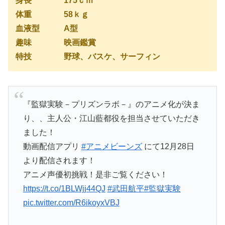
身長 175ｃｍ
体重 58ｋｇ
血液型 A型
趣味 映画鑑賞
特技 野球、バスケ、サーフィン
『監獄実験－プリズンラボ－』のアニメ化が決ま
り、、主人公・江山藍都役を担当させていただき
ました！
動画配信アプリ
#アニメビーンズ
にて12月28日
より配信されます！
アニメ声優初挑戦！是非ご覧ください！
https://t.co/1BLWjj44QJ
#武田航平
#監獄実験
pic.twitter.com/R6ikoyxVBJ