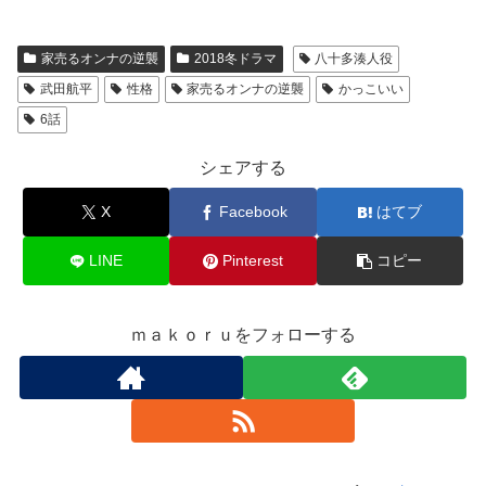
家売るオンナの逆襲
2018冬ドラマ
八十多湊人役
武田航平
性格
家売るオンナの逆襲
かっこいい
6話
シェアする
X
Facebook
はてブ
LINE
Pinterest
コピー
ｍａｋｏｒｕをフォローする