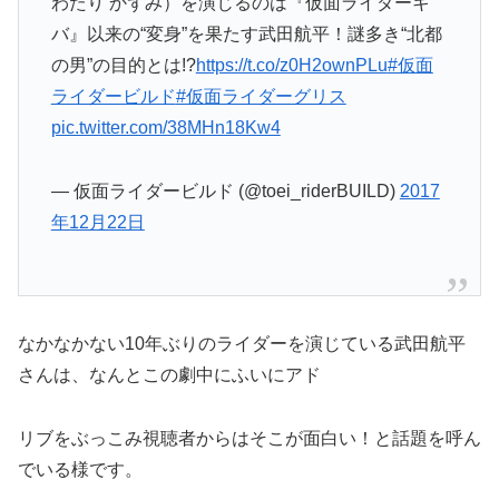
わたり かずみ）を演じるのは『仮面ライダーキ
バ』以来の“変身”を果たす武田航平！謎多き“北都
の男”の目的とは!?
https://t.co/z0H2ownPLu
#仮面
ライダービルド
#仮面ライダーグリス
pic.twitter.com/38MHn18Kw4
— 仮面ライダービルド (@toei_riderBUILD)
2017
年12月22日
なかなかない10年ぶりのライダーを演じている武田航平
さんは、なんとこの劇中にふいにアド
リブをぶっこみ視聴者からはそこが面白い！と話題を呼ん
でいる様です。