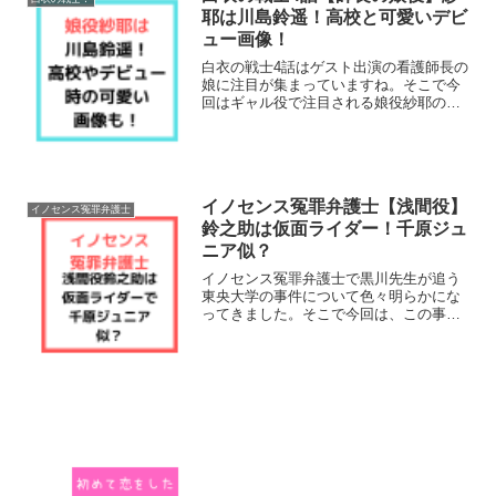
耶は川島鈴遥！高校と可愛いデビ
ュー画像！
白衣の戦士4話はゲスト出演の看護師長の
娘に注目が集まっていますね。そこで今
回はギャル役で注目される娘役紗耶の川
島鈴遥ちゃんについて調べてみました。
高校やデビュー当時の可愛い画像も調
査！それでは早速チェックしていきまし
ょう！白衣の戦士4話の娘...
イノセンス冤罪弁護士【浅間役】
イノセンス冤罪弁護士
鈴之助は仮面ライダー！千原ジュ
ニア似？
イノセンス冤罪弁護士で黒川先生が追う
東央大学の事件について色々明らかにな
ってきました。そこで今回は、この事件
の容疑者役といわれている浅間役の鈴之
助について調査してみました！仮面ライ
ダーで千原ジュニア似との噂も。。。早
速チェックしていきましょ...