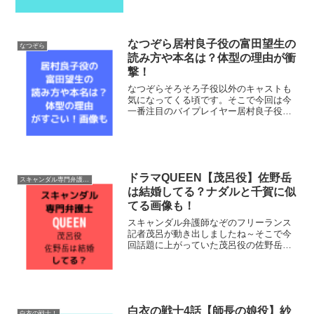
してみました。卒アルやすっぴんそして
本名についても調べてみ...
なつぞら居村良子役の富田望生の
なつぞら
読み方や本名は？体型の理由が衝
撃！
なつぞらそろそろ子役以外のキャストも
気になってくる頃です。そこで今回は今
一番注目のバイプレイヤー居村良子役の
富田望生ちゃんについて調査してみまし
た。富田望生ちゃんの読み方や本名は？
体型の理由がすごいとの噂も。。痩せて
いた頃の画像も紹介してい...
ドラマQUEEN【茂呂役】佐野岳
スキャンダル専門弁護士QUEEN
は結婚してる？ナダルと千賀に似
てる画像も！
スキャンダル弁護師なぞのフリーランス
記者茂呂が動き出しましたね～そこで今
回話題に上がっていた茂呂役の佐野岳に
ついて調査してみました！結婚してる？
ナダルと千賀にも似てる？という噂
も・・本名についても調べて見ました。
それでは早速チェックしていき...
白衣の戦士4話【師長の娘役】紗
白衣の戦士！