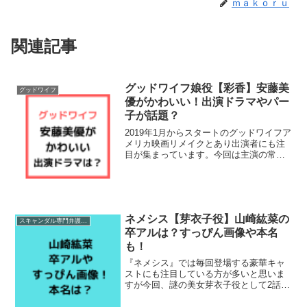
ｍａｋｏｒｕ
関連記事
グッドワイフ娘役【彩香】安藤美
グッドワイフ
優がかわいい！出演ドラマやパー
子が話題？
2019年1月からスタートのグッドワイフア
メリカ映画リメイクとあり出演者にも注
目が集まっています。今回は主演の常盤
貴子さんの娘役として蓮見彩香役で出て
いるかわいい子役の安藤美優ちゃんにつ
いて調査してみました。今までは、どん
なドラマに出演して...
ネメシス【芽衣子役】山崎紘菜の
スキャンダル専門弁護士QUEEN
卒アルは？すっぴん画像や本名
も！
『ネメシス』では毎回登場する豪華キャ
ストにも注目している方が多いと思いま
すが今回、謎の美女芽衣子役として2話か
ら山崎紘菜さんの出演が決定しました！
そこで今回は山崎紘菜さんについて調査