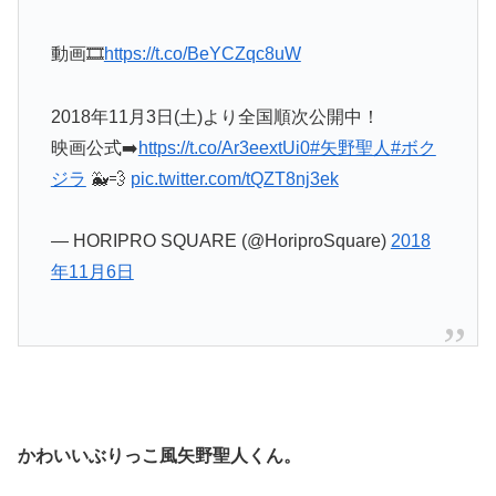
動画🎞
https://t.co/BeYCZqc8uW
2018年11月3日(土)より全国順次公開中！
映画公式➡️
https://t.co/Ar3eextUi0
#矢野聖人
#ボク
ジラ
🐳💨
pic.twitter.com/tQZT8nj3ek
— HORIPRO SQUARE (@HoriproSquare)
2018
年11月6日
かわいいぶりっこ風矢野聖人くん。