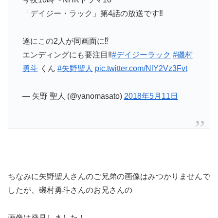
「デイジー・ラック」第4話の放送です‼︎
遂にこの2人が同画面に⁉︎
エンディングにも要注目‼︎
#デイジーラック
#磯村
勇斗
くん
#矢野聖人
pic.twitter.com/NlY2Vz3Fvt
— 矢野 聖人 (@yanomasato)
2018年5月11日
ちなみに矢野聖人さんのご兄弟の画像はみつかりませんで
したが、磯村勇斗さんのお兄さんの
画像は発見しました！