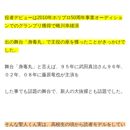
役者デビューは2010年ホリプロ50周年事業オーディショ
ンでのグランプリ獲得で蜷川幸雄演
出の舞台「身毒丸」で主役の座を獲ったことがきっかけで
した。
舞台「身毒丸」と言えば、９５年に武田真治さん９６年、
０２年、０８
年に藤原竜也が主演を
した事でも話題の舞台で、新人の大抜擢とも話題でした。
そんな聖人くん実は、高校生の頃から読者モデルをしてい