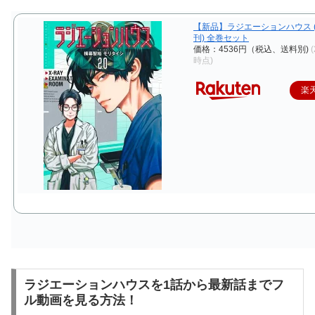
【新品】ラジエーションハウス (1
刊) 全巻セット
価格：4536円（税込、送料別)
(
時点)
楽
ラジエーションハウスを1話から最新話までフ
ル動画を見る方法！