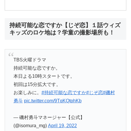
持続可能な恋ですか【じぞ恋】１話ウィズ
キッズのロケ地は？学童の撮影場所も！
TBS火曜ドラマ
持続可能な恋ですか。
本日よる10時スタートです。
初回は15分拡大です。
お楽しみに。
#持続可能な恋ですか
#じぞ恋
#磯村
勇斗
pic.twitter.com/9TqKQtphKb
— 磯村勇斗マネージャー【公式】
(@isomura_mg)
April 19, 2022