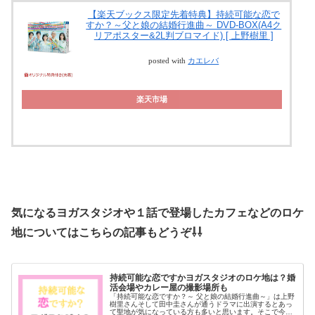
【楽天ブックス限定先着特典】持続可能な恋で
すか？～父と娘の結婚行進曲～ DVD-BOX(A4ク
リアポスター&2L判ブロマイド) [ 上野樹里 ]
posted with
カエレバ
楽天市場
気になるヨガスタジオや１話で登場したカフェなどのロケ
地についてはこちらの記事もどうぞ⇩⇩
持続可能な恋ですかヨガスタジオのロケ地は？婚
活会場やカレー屋の撮影場所も
「持続可能な恋ですか？～ 父と娘の結婚行進曲～」は上野
樹里さんそして田中圭さんが通うドラマに出演するとあっ
て聖地が気になっている方も多いと思います。そこで今回