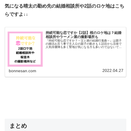
気になる晴太の勤め先の結婚相談所や2話のロケ地はこち
らですよ↓↓
持続可能な恋ですか【2話】桜のロケ地は？結婚
相談所やラーメン屋の撮影場所も
『持続可能な恋ですか？～父と娘の結婚行進曲～』は親子
の婚活お言う事で主人公の親子の動きも１話目から活発で
人気俳優陣も多く聖地が気になる方も多いのではないでし
ょうか？そこで今回は２話で上野樹里さんと磯村勇斗君が
訪れる桜の綺麗なロケ地について調...
2022.04.27
bonnesan.com
まとめ