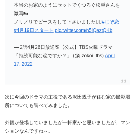
本当のお家のようにセットでくつろぐ松重さんを
激写📸
ノリノリでピースをして下さいました✌🏻
#じぞ恋
#4月19日スタート
pic.twitter.com/n5lQaztQKb
— 2話4月26日放送🌸【公式】TBS火曜ドラマ
「持続可能な恋ですか？」 (@jizokoi_tbs)
April
17, 2022
次に今回のドラマの主役である沢田親子が住む家の撮影場
所についても調べてみました。
外観が登場していましたが一軒家かと思いましたが、マン
ションなんですね～。