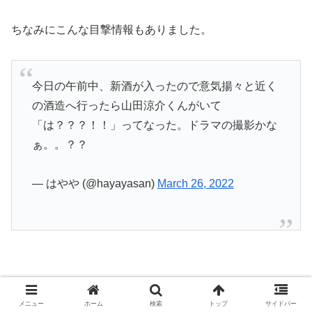
ちなみにこんな目撃情報もありました。
今日の午前中、新酒が入ったので意気揚々と近く
の酒造へ行ったら山田涼介くんがいて
「は？？？！！」ってなった。ドラマの撮影かな
ぁ。。？？
— はやや (@hayayasan)
March 26, 2022
この事から酒蔵は今後、ドラマで登場して来るのではない
メニュー
ホーム
検索
トップ
サイドバー