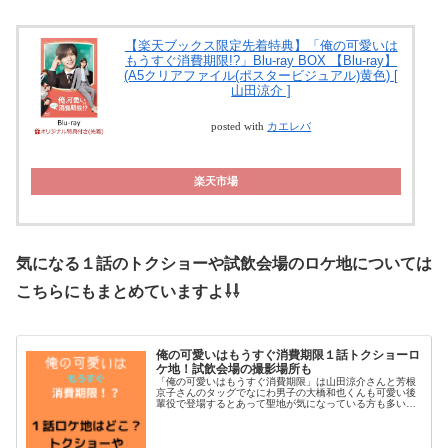
【楽天ブックス限定先着特典】「俺の可愛いは
もうすぐ消費期限!?」Blu-ray BOX 【Blu-ray】
(A5クリアファイル(ポスタービジュアル)黄色) [
山田涼介 ]
posted with
カエレバ
楽天市場
気になる１話のトクショーや試飲会場のロケ地については
こちらにもまとめていますよ⇩⇩
俺の可愛いはもうすぐ消費期限１話トクショーロ
ケ地！試飲会場の撮影場所も
「俺の可愛いはもうすぐ消費期限」は山田涼介さんと芳根
京子さんのタッグでなにわ男子の大橋和也くんも可愛い後
輩役で登場するとあって聖地が気になっている方も多いで
しょう。そこで今回は１話で登場したトクショー株式会社
のロケ地について調べてみました。...