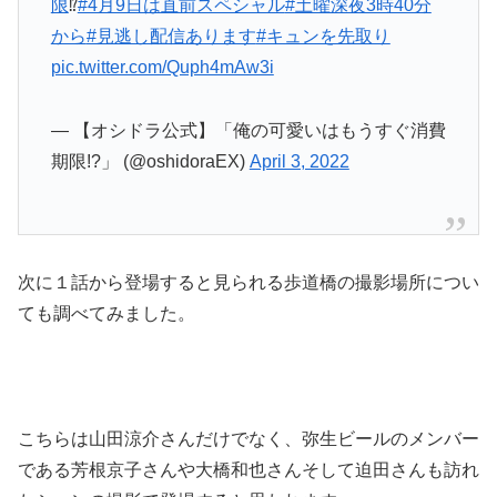
限
⁉︎
#4月9日は直前スペシャル
#土曜深夜3時40分
から
#見逃し配信あります
#キュンを先取り
pic.twitter.com/Quph4mAw3i
— 【オシドラ公式】「俺の可愛いはもうすぐ消費
期限!?」 (@oshidoraEX)
April 3, 2022
次に１話から登場すると見られる歩道橋の撮影場所につい
ても調べてみました。
こちらは山田涼介さんだけでなく、弥生ビールのメンバー
である芳根京子さんや大橋和也さんそして迫田さんも訪れ