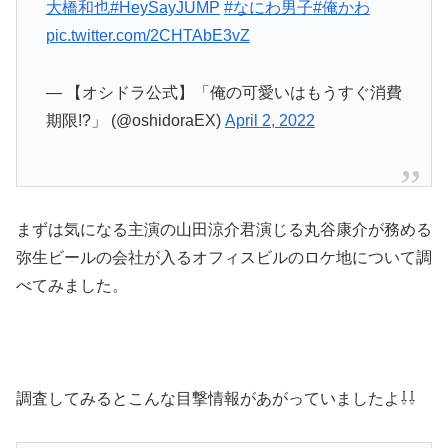
大橋和也
#HeySayJUMP
#なにわ男子
#俺かわ
pic.twitter.com/2CHTAbE3vZ
— 【オシドラ公式】「俺の可愛いはもうすぐ消費
期限!?」 (@oshidoraEX)
April 2, 2022
まずは気になる主演の山田涼介君演じる丸谷康介が務める
弥生ビールの会社が入るオフィスビルのロケ地について調
べてみました。
調査してみるとこんな目撃情報があがっていましたよ⇩⇩