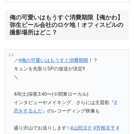
俺の可愛いはもうすぐ消費期限【俺かわ】
弥生ビール会社のロケ地！オフィスビルの
撮影場所はどこ？
／
#俺の可愛いはもうすぐ消費期限
！？
キュンを先取りSPの放送が決定‼️
＼
4/9(土)深夜3:40〜(※関東ローカル)
インタビューやメイキング、さらには主題歌『
#
恋をするんだ
』のレコーディング映像も
盛り沢山でお送りします✨
#山田涼介
#芳根京子
#