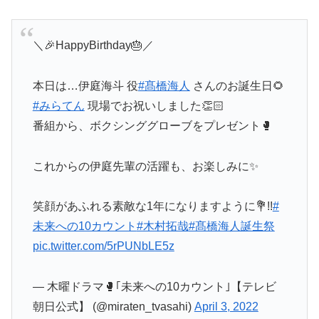
＼🎉HappyBirthday🎂／
本日は…伊庭海斗 役
#髙橋海人
さんのお誕生日🌻
#みらてん
現場でお祝いしました👏🏻
番組から、ボクシンググローブをプレゼント🥊
これからの伊庭先輩の活躍も、お楽しみに✨
笑顔があふれる素敵な1年になりますように💐!!
#
未来への10カウント
#木村拓哉
#髙橋海人誕生祭
pic.twitter.com/5rPUNbLE5z
— 木曜ドラマ🥊｢未来への10カウント｣【テレビ
朝日公式】 (@miraten_tvasahi)
April 3, 2022