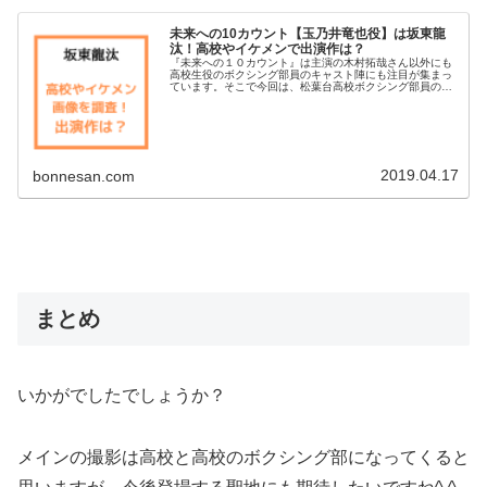
未来への10カウント【玉乃井竜也役】は坂東龍
汰！高校やイケメンで出演作は？
『未来への１０カウント』は主演の木村拓哉さん以外にも
高校生役のボクシング部員のキャスト陣にも注目が集まっ
ています。そこで今回は、松葉台高校ボクシング部員の２
年玉乃井竜也役で登場する坂東龍汰君について調査してみ
ました^_^高校やイケメン画像と...
2019.04.17
bonnesan.com
まとめ
いかがでしたでしょうか？
メインの撮影は高校と高校のボクシング部になってくると