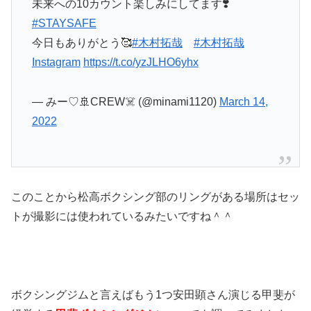
未来への10カウント楽しみにしてます❣️
#STAYSAFE
今日もありがとう🥰
#木村拓哉
#木村拓哉
Instagram
https://t.co/yzJLHO6yhx
— みー♡🚢CREW☠️ (@minami1120)
March 14,
2022
このことから松高ボクシング部のリングがある場所はセッ
トが撮影には使われているみたいですね＾＾
ボクシングジムと言えばもう1つ安田顕さん演じる甲斐が