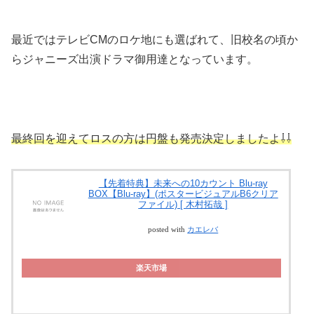
最近ではテレビCMのロケ地にも選ばれて、旧校名の頃か
らジャニーズ出演ドラマ御用達となっています。
最終回を迎えてロスの方は円盤も発売決定しましたよ⇩⇩
【先着特典】未来への10カウント Blu-ray
BOX【Blu-ray】(ポスタービジュアルB6クリア
ファイル) [ 木村拓哉 ]
posted with
カエレバ
楽天市場