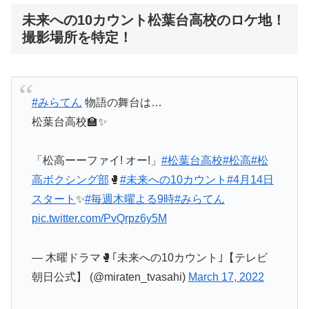
未来への10カウント松葉台高校のロケ地！
撮影場所を特定！
#みらてん
物語の舞台は…
松葉台高校🏫✨
「松高ーーファイ! オー!」
#松葉台高校
#松高
#松
高ボクシング部
🥊
#未来への10カウント
#4月14日
スタート
✨
#毎週木曜よる9時
#みらてん
pic.twitter.com/PvQrpz6y5M
— 木曜ドラマ🥊｢未来への10カウント｣【テレビ
朝日公式】 (@miraten_tvasahi)
March 17, 2022