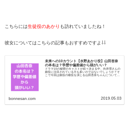
こちらには
生徒役のあかり
も訪れていましたね！
彼女についてはこちらの記事もおすすめですよ⇩⇩
未来への10カウント【水野あかり役】山田杏奈
の本名は？学歴や偏差値から頭がいい？
ドラマ10の秘密のキャストが続々決まる中、向井理さんの
娘役に注目されている方も多いのではないでしょうか？そ
こで今回は娘役の瞳役を演じる山田杏奈ちゃんについて調
べて見ました＾＾本名や気になる学歴はや偏差値から頭は
いいとの噂も。。。それでは早速...
2019.05.03
bonnesan.com