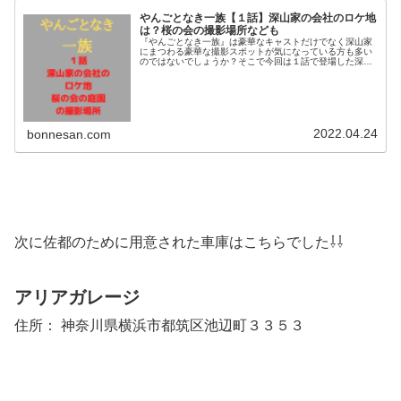
やんごとなき一族【１話】深山家の会社のロケ地
は？桜の会の撮影場所なども
『やんごとなき一族』は豪華なキャストだけでなく深山家
にまつわる豪華な撮影スポットが気になっている方も多い
のではないでしょうか？そこで今回は１話で登場した深山
家の会社や桜を愛でる会で登場した庭園や池などのロケ地
を調査！深山橋やプロポーズの撮影...
2022.04.24
bonnesan.com
次に佐都のために用意された車庫はこちらでした⇩⇩
アリアガレージ
住所： 神奈川県横浜市都筑区池辺町３３５３