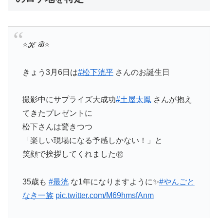
⭐️ℋ ℬ⭐️
きょう3月6日は
#松下洸平
さんのお誕生日
撮影中にサプライズ大成功
#土屋太鳳
さんが抱え
てきたプレゼントに
松下さんは驚きつつ
「楽しい現場になる予感しかない！」と
笑顔で挨拶してくれました㊗️
35歳も
#最洸
な1年になりますように✨
#やんごと
なき一族
pic.twitter.com/M69hmsfAnm