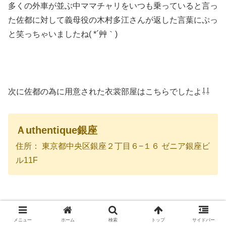
多くの外車が並ぶ中ママチャリをいつも乗っていると言っ
た佐都に対して義母役の木村多江さんが返した言葉にぷっ
と笑っちゃいましたね( *´艸｀)
次に佐都の為に用意された衣裳部屋はこちらでしたよ⇩⇩
Ａuthentique銀座
住所： 東京都中央区銀座２丁目６−１６ ゼニア銀座ビ
ル11F
メニュー
ホーム
検索
トップ
サイドバー