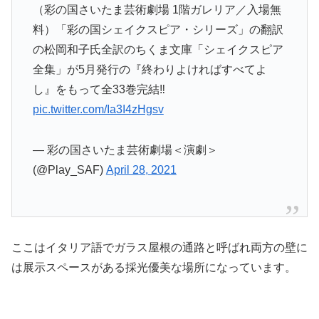
（彩の国さいたま芸術劇場 1階ガレリア／入場無
料）「彩の国シェイクスピア・シリーズ」の翻訳
の松岡和子氏全訳のちくま文庫「シェイクスピア
全集」が5月発行の『終わりよければすべてよ
し』をもって全33巻完結‼️
pic.twitter.com/Ia3I4zHgsv
— 彩の国さいたま芸術劇場＜演劇＞
(@Play_SAF)
April 28, 2021
ここはイタリア語でガラス屋根の通路と呼ばれ両方の壁に
は展示スペースがある採光優美な場所になっています。