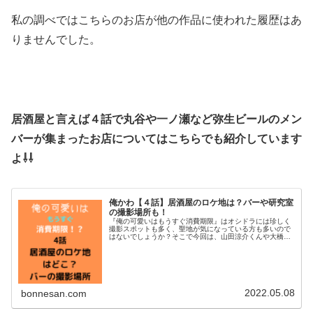
私の調べではこちらのお店が他の作品に使われた履歴はあ
りませんでした。
居酒屋と言えば４話で丸谷や一ノ瀬など弥生ビールのメン
バーが集まったお店についてはこちらでも紹介しています
よ⇩⇩
俺かわ【４話】居酒屋のロケ地は？バーや研究室
の撮影場所も！
『俺の可愛いはもうすぐ消費期限』はオシドラには珍しく
撮影スポットも多く、聖地が気になっている方も多いので
はないでしょうか？そこで今回は、山田涼介くんや大橋和
也くんも訪れた居酒屋について調べてみました。津田健次
郎さんも訪れたバーや研究室そして...
2022.05.08
bonnesan.com