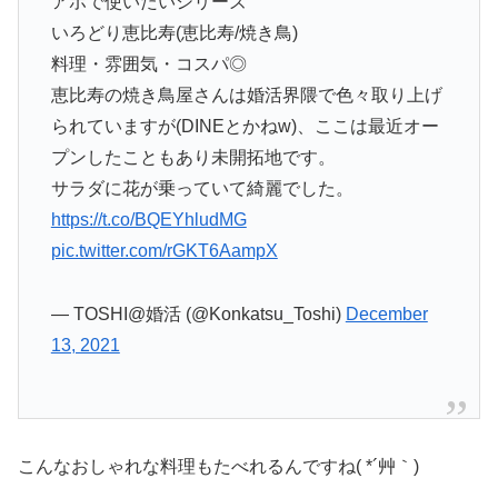
アポで使いたいシリーズ
いろどり恵比寿(恵比寿/焼き鳥)
料理・雰囲気・コスパ◎
恵比寿の焼き鳥屋さんは婚活界隈で色々取り上げ
られていますが(DINEとかねw)、ここは最近オー
プンしたこともあり未開拓地です。
サラダに花が乗っていて綺麗でした。
https://t.co/BQEYhludMG
pic.twitter.com/rGKT6AampX
— TOSHI@婚活 (@Konkatsu_Toshi)
December
13, 2021
こんなおしゃれな料理もたべれるんですね( *´艸｀)