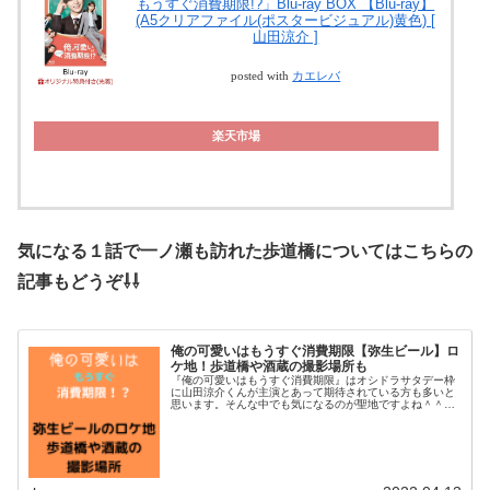
もうすぐ消費期限!?」Blu-ray BOX 【Blu-ray】
(A5クリアファイル(ポスタービジュアル)黄色) [
山田涼介 ]
posted with
カエレバ
楽天市場
気になる１話で一ノ瀬も訪れた歩道橋についてはこちらの
記事もどうぞ⇩⇩
俺の可愛いはもうすぐ消費期限【弥生ビール】ロ
ケ地！歩道橋や酒蔵の撮影場所も
『俺の可愛いはもうすぐ消費期限』はオシドラサタデー枠
に山田涼介くんが主演とあって期待されている方も多いと
思います。そんな中でも気になるのが聖地ですよね＾＾そ
こで今回はメインのロケ地となる弥生ビールの会社が入る
オフィスビルについて調べてみまし...