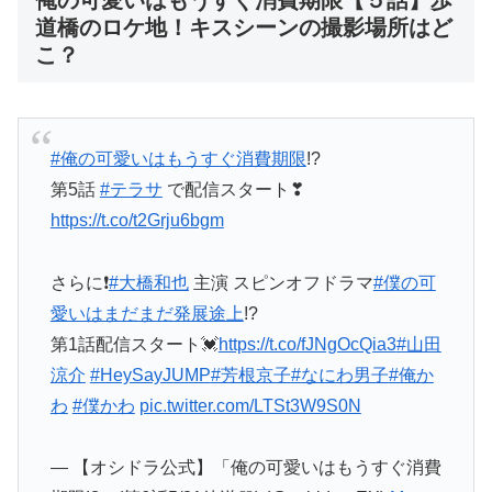
俺の可愛いはもうすぐ消費期限【５話】歩
道橋のロケ地！キスシーンの撮影場所はど
こ？
#俺の可愛いはもうすぐ消費期限
!?
第5話
#テラサ
で配信スタート❣
https://t.co/t2Grju6bgm
さらに❗
#大橋和也
主演 スピンオフドラマ
#僕の可
愛いはまだまだ発展途上
!?
第1話配信スタート💓
https://t.co/fJNgOcQia3
#山田
涼介
#HeySayJUMP
#芳根京子
#なにわ男子
#俺か
わ
#僕かわ
pic.twitter.com/LTSt3W9S0N
— 【オシドラ公式】「俺の可愛いはもうすぐ消費