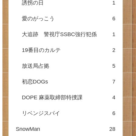
誘拐の日
1
愛のがっこう
6
大追跡 警視庁SSBC強行犯係
1
19番目のカルテ
2
放送局占拠
5
初恋DOGs
7
DOPE 麻薬取締部特捜課
4
リベンジスパイ
6
SnowMan
28