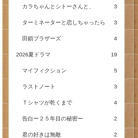
カラちゃんとシトーさんと、
3
ターミネーターと恋しちゃったら
3
田鎖ブラザーズ
4
2026夏ドラマ
19
マイフィクション
5
ラストノート
3
Ｔシャツが乾くまで
4
告白ー２５年目の秘密ー
2
君の好きは無敵
2