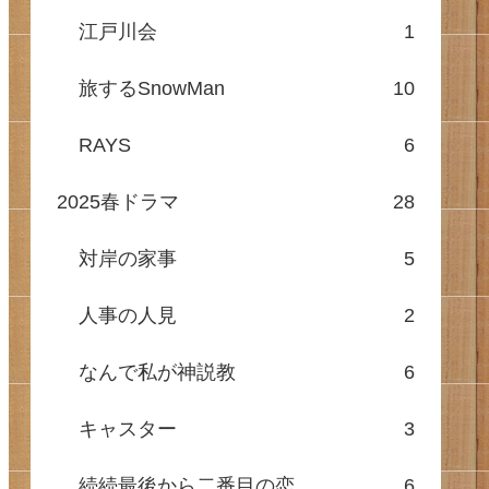
江戸川会
1
旅するSnowMan
10
RAYS
6
2025春ドラマ
28
対岸の家事
5
人事の人見
2
なんで私が神説教
6
キャスター
3
続続最後から二番目の恋
6