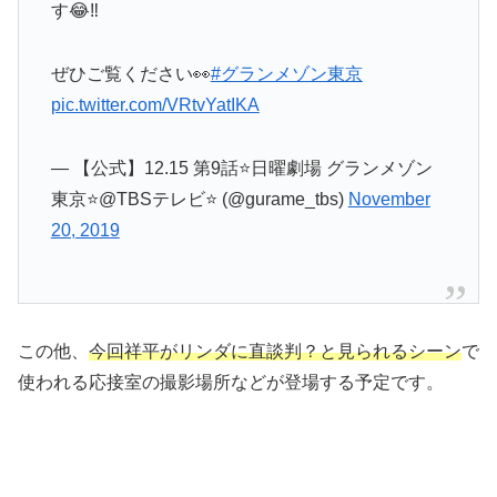
す😂‼️
ぜひご覧ください👀
#グランメゾン東京
pic.twitter.com/VRtvYatIKA
— 【公式】12.15 第9話⭐️日曜劇場 グランメゾン
東京⭐️@TBSテレビ⭐️ (@gurame_tbs)
November
20, 2019
この他、
今回祥平がリンダに直談判？と見られるシーン
で
使われる応接室の撮影場所などが登場する予定です。