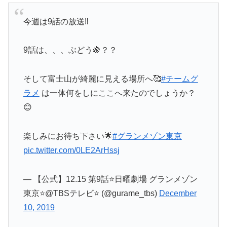
今週は9話の放送‼️
9話は、、、ぶどう🍇？？
そして富士山が綺麗に見える場所へ🥰
#チームグ
ラメ
は一体何をしにここへ来たのでしょうか？
😊
楽しみにお待ち下さい🌟
#グランメゾン東京
pic.twitter.com/0LE2ArHssj
— 【公式】12.15 第9話⭐️日曜劇場 グランメゾン
東京⭐️@TBSテレビ⭐️ (@gurame_tbs)
December
10, 2019