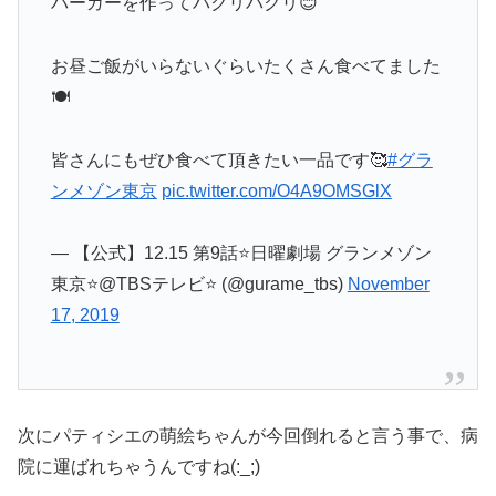
バーガーを作ってパクリパクリ😊
お昼ご飯がいらないぐらいたくさん食べてました
🍽
皆さんにもぜひ食べて頂きたい一品です🥰
#グラ
ンメゾン東京
pic.twitter.com/O4A9OMSGlX
— 【公式】12.15 第9話⭐️日曜劇場 グランメゾン
東京⭐️@TBSテレビ⭐️ (@gurame_tbs)
November
17, 2019
次にパティシエの萌絵ちゃんが今回倒れると言う事で、病
院に運ばれちゃうんですね(:_;)