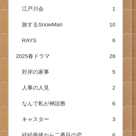
江戸川会
1
旅するSnowMan
10
RAYS
6
2025春ドラマ
28
対岸の家事
5
人事の人見
2
なんで私が神説教
6
キャスター
3
続続最後から二番目の恋
6