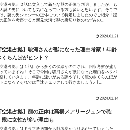
空港占拠』２話に突入して新たな獣の正体も判明しましたが、も
人謎の男についても気になっている方も多いと思います。そこで
は、謎の男ジェシーの正体について特定しましたのでご紹介！謎
の正体を考察すると新見大河で獣の裏切り物のねずみの...
2024.01.21
新空港占拠】駿河さんが獣になった理由考察！年齢
さくらんぼがヒント？
空港占拠』は１話目から多くの伏線がのこされ、回収考察が盛り
っていますね！そこで今回は駿河さんが獣になった理由をネタバ
察していきます。年齢に違いがある訳やそして龍のさくらんぼが
トになる？それでは早速チェックして行きましょう♪【...
2024.01.14
新空港占拠】龍の正体は高橋メアリージュンで確
！獣に女性が多い理由も
空港占拠」はドラマ放送前から獣考察がもりあがっていました