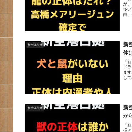
が、
多い
由、
新
新空港占拠
体
『新
ドラ
ます
して
新
新空港占拠
か
『新
様々