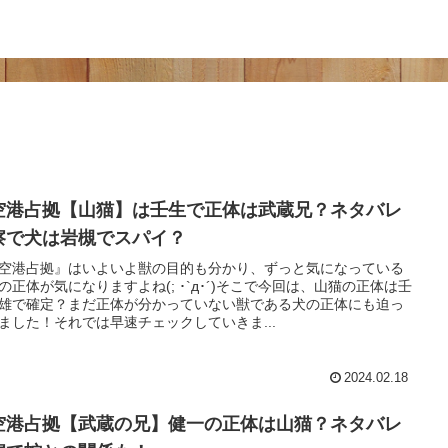
空港占拠【山猫】は壬生で正体は武蔵兄？ネタバレ
察で犬は岩槻でスパイ？
空港占拠』はいよいよ獣の目的も分かり、ずっと気になっている
の正体が気になりますよね(; ･`д･´)そこで今回は、山猫の正体は壬
雄で確定？まだ正体が分かっていない獣である犬の正体にも迫っ
ました！それでは早速チェックしていきま...
2024.02.18
空港占拠【武蔵の兄】健一の正体は山猫？ネタバレ