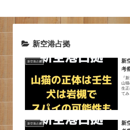
新空港占拠
新
新空港占拠
考
『新
山猫
生正
てみ
新
新空港占拠