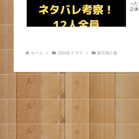
った
正体
ホーム
2024冬ドラマ
新空港占拠