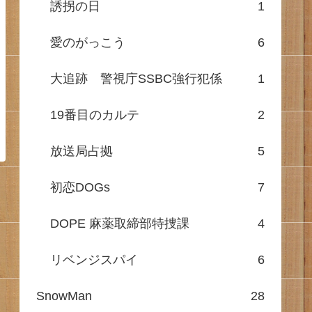
誘拐の日
1
愛のがっこう
6
大追跡 警視庁SSBC強行犯係
1
19番目のカルテ
2
放送局占拠
5
初恋DOGs
7
DOPE 麻薬取締部特捜課
4
リベンジスパイ
6
SnowMan
28