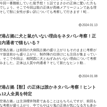
今回一番難航していた龍予想！１話でまさかの正体に驚いた方も
でしょう。そこで今回は龍の正体が髙橋メアリージュンである理
そして獣に女性が多い訳についても考察して行きます！蛇...
2024.01.13
空港占拠に犬と鼠がいない理由をネタバレ考察！正
は内通者で猫もいる？
空港占拠』は前回の大病院占拠の盛り上がりもそのままに考察が
マ放送前から盛り上がり、制作陣の仕掛けにも注目が集まってい
。そこで今回は、相関図に犬とねずみがいない理由について考察
みました。正体は人質や内通者？そして新たなヒント動...
2024.01.08
空港占拠【獣】の正体は誰かネタバレ考察！ヒント
ら12人全員を特定
空港占拠』は主演櫻井翔君であることはもちろんですが、前回も
な考察が盛り上がり、中でもやはり鬼の正体が気になる方も多か