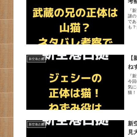
考
『新
謎の
であ
も？
【
新空港占拠
ね
『新
今回
気に
猫！
新
新空港占拠
見