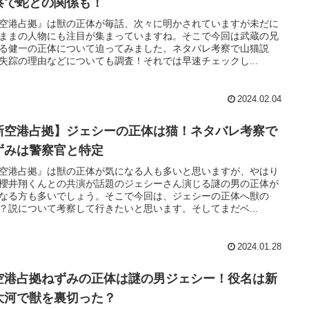
察で蛇との関係も！
空港占拠』は獣の正体が毎話、次々に明かされていますが未だに
ままの人物にも注目が集まっていますね。そこで今回は武蔵の兄
る健一の正体について迫ってみました。ネタバレ考察で山猫説
失踪の理由などについても調査！それでは早速チェックし...
2024.02.04
新空港占拠】ジェシーの正体は猫！ネタバレ考察で
ずみは警察官と特定
空港占拠』は獣の正体が気になる人も多いと思いますが、やはり
櫻井翔くんとの共演が話題のジェシーさん演じる謎の男の正体が
なる方も多いでしょう。そこで今回は、ジェシーの正体へ獣の
？説について考察して行きたいと思います。そしてまだベ...
2024.01.28
空港占拠ねずみの正体は謎の男ジェシー！役名は新
大河で獣を裏切った？