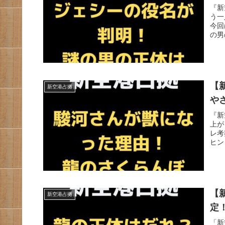
『新
う一
今回
の男
【
新空港占拠
や
『新
上が
レ考
ヒン
【
新空港占拠
定
「新