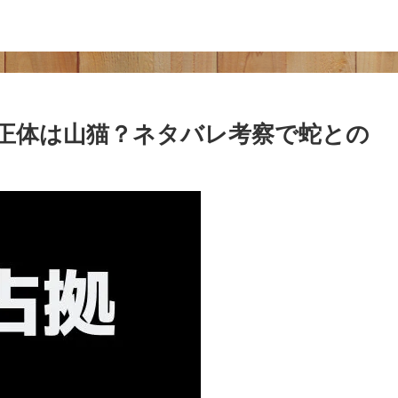
正体は山猫？ネタバレ考察で蛇との