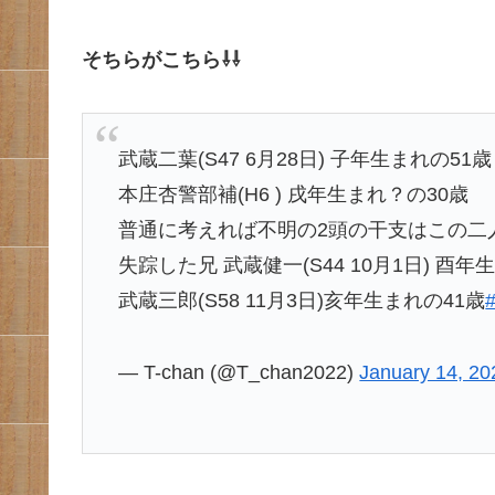
そちらがこちら⇩⇩
武蔵二葉(S47 6月28日) 子年生まれの51歳
本庄杏警部補(H6 ) 戌年生まれ？の30歳
普通に考えれば不明の2頭の干支はこの二
失踪した兄 武蔵健一(S44 10月1日) 酉年
武蔵三郎(S58 11月3日)亥年生まれの41歳
— T-chan (@T_chan2022)
January 14, 20