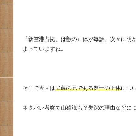
『新空港占拠』は獣の正体が毎話、次々に明
まっていますね。
そこで今回は
武蔵の兄である健一の正体
につ
ネタバレ考察で山猫説も？失踪の理由などに