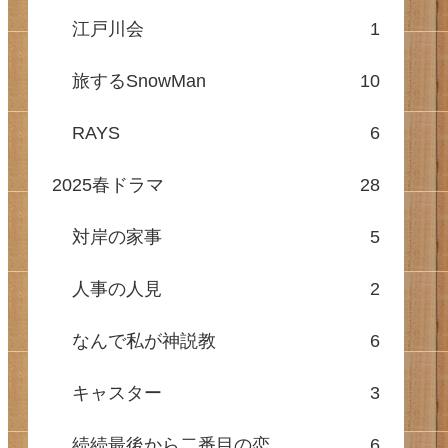
江戸川会
1
旅するSnowMan
10
RAYS
6
2025春ドラマ
28
対岸の家事
5
人事の人見
2
なんで私が神説教
6
キャスター
3
続続最後から二番目の恋
6