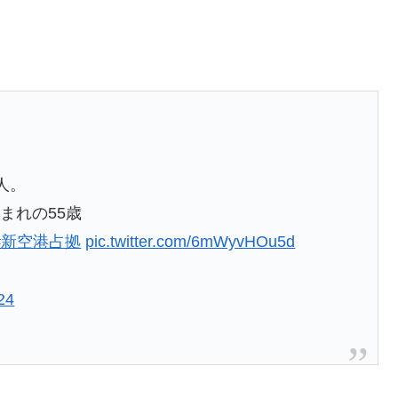
人。
生まれの55歳
#新空港占拠
pic.twitter.com/6mWyvHOu5d
24