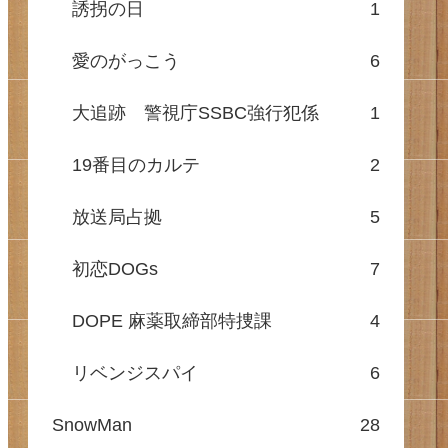
誘拐の日
1
愛のがっこう
6
大追跡 警視庁SSBC強行犯係
1
19番目のカルテ
2
放送局占拠
5
初恋DOGs
7
DOPE 麻薬取締部特捜課
4
リベンジスパイ
6
SnowMan
28