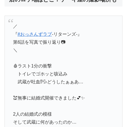
／
『
#おっさんずラブ
-リターンズ-』
第6話を写真で振り返り📷
＼
🩸ラスト1分の衝撃
トイレでゴホッと咳込み
武蔵が吐血⁉💦どうしたぁぁあ…
💒無事に結婚式開催できました💕✨
2人の結婚式の模様
そして武蔵に何があったのか…