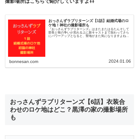
撮影場所はこちらで紹介していますよ⇩⇩
おっさんずラブリターンズ【1話】結婚式場のロ
ケ地！神社の撮影場所も
『おっさんずラブリターンズ』はまたまたはるたんそして
部長と牧の争いが見れる上に新キャストまで加わってさら
にパワーアップとなると、聖地がまた気になりますよね＾
＾そこで今回は１話で登場した結婚式場や初詣の神社のロ
ケ地について調べてみました。部長...
2024.01.06
bonnesan.com
おっさんずラブリターンズ【6話】衣装合
わせのロケ地はどこ？黒澤の家の撮影場所
も