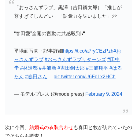
「おっさんずラブ」黒澤（吉田鋼太郎）「推しが
尊すぎてしんどい」「語彙力を失いました」💭
“春田愛”全開の言動に共感殺到💕
🔻場面写真・記事詳細
https://t.co/a7ryCEzPzh
#お
っさんずラブ
#おっさんずラブリターンズ
#田中
圭
#林遣都
#井浦新
#吉田鋼太郎
#三浦翔平
#はる
たん
#春田さん
…
pic.twitter.com/U6FdLx2HCh
— モデルプレス (@modelpress)
February 9, 2024
次に今回、
結婚式の衣装合わせ
も春田と牧が訪れていたの
でそちらも調査！