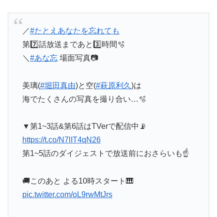
／
#たとえあなたを忘れても
第7️⃣話放送まであと3️⃣時間🫧
＼
#あな忘
場面写真📷
美璃(
#堀田真由
)と空(
#萩原利久
)は
海でたくさんの写真を撮り合い…🫧
▼第1~3話&第6話はTVerで配信中📡
https://t.co/N7lIT4qN26
第1~5話のダイジェストで放送前におさらいも☝
🚚このあと よる10時スタート🎹
pic.twitter.com/oL9rwMtJrs