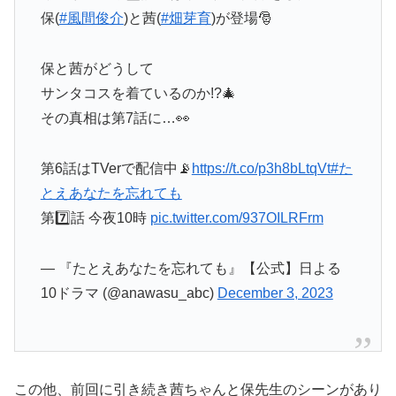
保(
#風間俊介
)と茜(
#畑芽育
)が登場🎅
保と茜がどうして
サンタコスを着ているのか!?🎄
その真相は第7話に…👀
第6話はTVerで配信中📡
https://t.co/p3h8bLtqVt
#た
とえあなたを忘れても
第7️⃣話 今夜10時
pic.twitter.com/937OILRFrm
— 『たとえあなたを忘れても』【公式】日よる
10ドラマ (@anawasu_abc)
December 3, 2023
この他、前回に引き続き茜ちゃんと保先生のシーンがあり