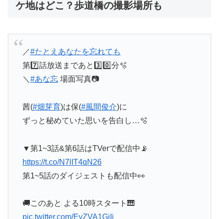
ケ地はどこ？歩道橋の撮影場所も
／
#たとえあなたを忘れても
第7️⃣話放送まであと3️⃣0️⃣分🫧
＼
#あな忘
場面写真📷
茜(
#畑芽育
)は保(
#風間俊介
)に
ずっと秘めていた思いを告白し…🫧
▼第1~3話&第6話はTVerで配信中📡
https://t.co/N7lIT4qN26
第1~5話のダイジェストも配信中👀
🚚このあと よる10時スタート🎹
pic.twitter.com/EyZVA1GiIi