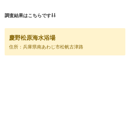
調査結果はこちらです⇩⇩
慶野松原海水浴場
住所：兵庫県南あわじ市松帆古津路