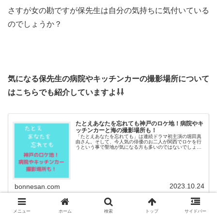
さすが女の勘ですが保先生は自分の気持ちに気付いている
のでしょうか？
気になる保先生の病院やキッチンカーの撮影場所について
はこちらでも紹介していますよ⇩⇩
たとえあなたを忘れても神戸のロケ地！病院やキ
ッチンカーと海の撮影場所も！
「たとえあなたを忘れても」は連続ドラマ初主演の堀田真
由さん。そして、今人気の俳優のお二人が関西でロケを行
うという事で聖地が気になる方も多いのではないでしょう
か？そこで今回はメインロケ地であるキッチンカーや病院
など神戸の撮影場所をチェックして...
2023.10.24
bonnesan.com
メニュー
ホーム
検索
トップ
サイドバー