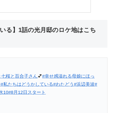
いる】1話の光月邸のロケ地はこち
き七桜と百合子さん
💕
#幸せ感溢れる母娘にほっ
件
#私たちはどうかしている
#わたどう
#浜辺美波
#
水10
#8月12日スタート