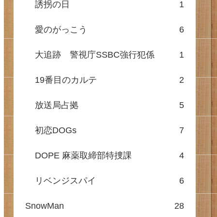
誘拐の日
1
愛のがっこう
6
大追跡 警視庁SSBC強行犯係
1
19番目のカルテ
2
放送局占拠
5
初恋DOGs
7
DOPE 麻薬取締部特捜課
4
リベンジスパイ
6
SnowMan
28