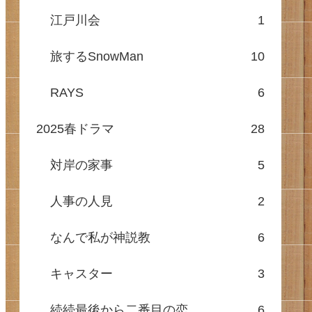
江戸川会
1
旅するSnowMan
10
RAYS
6
2025春ドラマ
28
対岸の家事
5
人事の人見
2
なんで私が神説教
6
キャスター
3
続続最後から二番目の恋
6