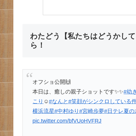
わたどう【私たちはどうかして
ら！
オフショ公開🙌
本日は、癒しの親子ショットです✨✨
#幼
こり
☺️
#なんと
#笑顔がシンクロしている
横浜流星
#中村ゆり
#宮崎歩夢
#日テレ夏の
pic.twitter.com/bfVUoHVFRJ