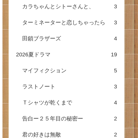
カラちゃんとシトーさんと、
3
ターミネーターと恋しちゃったら
3
田鎖ブラザーズ
4
2026夏ドラマ
19
マイフィクション
5
ラストノート
3
Ｔシャツが乾くまで
4
告白ー２５年目の秘密ー
2
君の好きは無敵
2