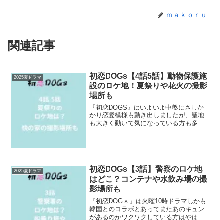
ｍａｋｏｒｕ
関連記事
初恋DOGs【4話5話】動物保護施
2025夏ドラマ
設のロケ地！夏祭りや花火の撮影
場所も
『初恋DOGS』はいよいよ中盤にさしか
かり恋愛模様も動き出しましたが、聖地
も大きく動いて気になっている方も多い
のではないでしょうか？そこで今回は4
話、５話のロケ地をまとめてご紹介＾＾
快の家や夏祭りの会場、動物保護施設の
撮影場所をご紹介！愛子...
初恋DOGs【3話】警察のロケ地
2025夏ドラマ
はどこ？コンテナや水飲み場の撮
影場所も
『初恋DOGｓ』は火曜10時ドラマしかも
韓国とのコラボとあってまたあのキュン
があるのかワクワクしている方はやはり