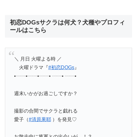
初恋DOGsサクラは何犬？犬種やプロフィ
ールはこちら
＼ 月日 火曜よる時 ／
火曜ドラマ『
#初恋DOGs
』
•┈┈•┈┈•┈┈• ┈┈• ┈┈•
週末いかがお過ごしですか？
撮影の合間でサクラと戯れる
愛子（
#清原果耶
）を発見♡
お散歩中に将軍との出会いが…！？