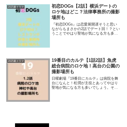
初恋DOGs【2話】横浜デートの
2025夏ドラマ
ロケ地はどこ？法律事務所の撮影
場所も
『初恋DOGs』は恋愛展開遅そうと思い
ながらもまさかの2話でデート回！？とい
うことでやはり聖地が気になる方も多い
のではないでしょうか？そこで今回は2話
で登場の横浜デートを深掘り！御曹司と
愛子が訪れたレストランや中華街などの
ロケ地を詳しく調査...
19番目のカルテ【1話2話】魚虎
2025夏ドラマ
総合病院のロケ地！高台の公園の
撮影場所も
日曜劇場『19番目にカルテ』は病院を舞
台になんと！松潤が主役とあってやはり
聖地が気になる方も多いでしょう。そこ
で今回は１話、２話のロケ地を一挙まと
めてご紹介！魚虎総合病院や徳重先生が
いた神社、２話で登場した高台の撮影場
所も調査！ケーキ屋さん...