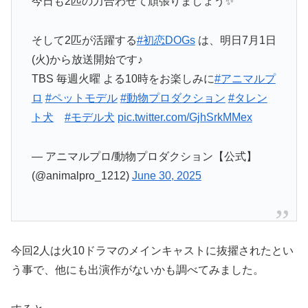
今日も2匹の力合わせて頑張りましょう✨
そして2匹が活躍する
#初恋DOGs
は、明日7月1日
(火)から放送開始です♪
TBS 毎週火曜 よる10時をお楽しみに
#アニマルプ
ロ
#ペットモデル
#動物プロダクション
#タレン
ト犬
#モデル犬
pic.twitter.com/GjhSrkMMex
— アニマルプロ/動物プロダクション【公式】
(@animalpro_1212)
June 30, 2025
今回2人は火10ドラマのメインキャストに抜擢されたとい
う事で、他にも出演作がないかも調べてみました。