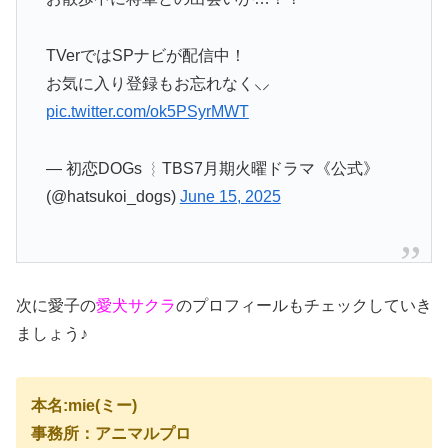
TVerではSPナビが配信中！
お気に入り登録もお忘れなく⸜⸝‍
pic.twitter.com/ok5PSyrMWT
— 初恋DOGs ︴TBS7月期火曜ドラマ《公式》
(@hatsukoi_dogs)
June 15, 2025
次に愛子の
愛犬サクラ
のプロフィールもチェックしていき
ましょう♪
本名:mie(ミー)
事務所：アニマルプロ