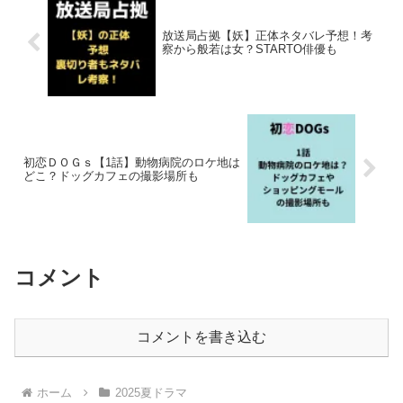
放送局占拠【妖】正体ネタバレ予想！考
察から般若は女？STARTO俳優も
初恋ＤＯＧｓ【1話】動物病院のロケ地は
どこ？ドッグカフェの撮影場所も
コメント
コメントを書き込む
ホーム
2025夏ドラマ