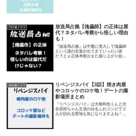
聖地も気になりますよね＾＾そこで今回
は3話で登場した警察署やフェリー乗り場
などのロケ地を調査！あの水飲み場シー
ン撮影場所も調べて...
放送局占拠【傀儡師】の正体は屋
2025夏ドラマ
代？ネタバレ考察から怪しい理由
も！
『放送局占拠』は中盤に突入して傀儡師
という謎の言葉が出てきていったい誰
だ？とｐ正体考察がまた盛り上がり始め
ましたね(; ･`д･´)そこで今回は傀儡師の正
体は屋代と特定！ネタバレ考察でその理
由について徹底解明して行きたいと思い
ます。それでは...
リベンジスパイ【3話】焼き肉屋
2025夏ドラマ
やコロッケのロケ地！デートの撮
影場所まとめ
『リベンジスパイ』は大橋和也くんと渋
谷凪咲ちゃん主演のゆるふわコンビで２
人が訪れる聖地も気になりますよね＾＾
そこで今回２話はデート回ということで
待ち合わせの公園のロケ地など徹底調
査！実家の焼き肉屋や、商店街のコロッ
ケ屋さんそしてカフェなど飲...