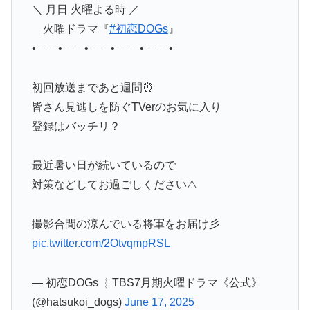
＼ 月日 火曜よる時 ／
火曜ドラマ『
#初恋DOGs
』
•┈┈•┈┈•┈┈• ┈┈• ┈┈•
初回放送まであと週間⏰
皆さん見逃しを防ぐTVerのお気に入り
登録はバッチリ？
最近暑い日が続いているので
対策などしてお過ごしください⚠️
撮影合間の涼んでいる将軍をお届け彡
pic.twitter.com/2OtvqmpRSL
— 初恋DOGs ︴TBS7月期火曜ドラマ《公式》
(@hatsukoi_dogs)
June 17, 2025