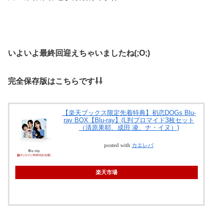
いよいよ最終回迎えちゃいましたね(;O;)
完全保存版はこちらです⇩⇩
【楽天ブックス限定先着特典】初恋DOGs Blu-
ray BOX【Blu-ray】(L判ブロマイド3枚セット
（清原果耶、成田 凌、ナ・イヌ）)
posted with
カエレバ
楽天市場