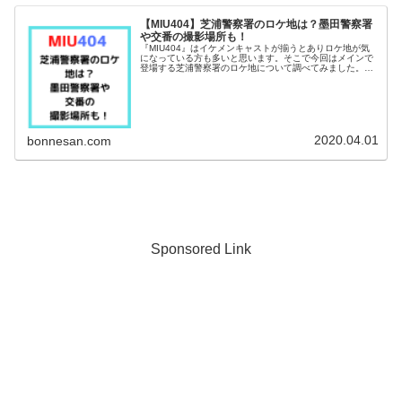
【MIU404】芝浦警察署のロケ地は？墨田警察署
や交番の撮影場所も！
『MIU404』はイケメンキャストが揃うとありロケ地が気
になっている方も多いと思います。そこで今回はメインで
登場する芝浦警察署のロケ地について調べてみました。墨
田警察署や綾野剛さんが勤務していた交番の撮影場所もな
ども調査！それでは早速チェッ...
2020.04.01
bonnesan.com
Sponsored Link