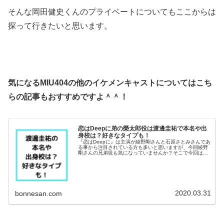
そんな岡田健史くんのプライベートについてもここからは
探って行きたいと思います。
気になるMIU404の他のイケメンキャストについてはこち
らの記事もおすすめですよ＾＾！
恋はDeepに弟の榮太郎役は渡邊圭祐で本名や出
身校は？好きなタイプも！
『恋はDeepに』は主演が綾野剛さんと石原さとみさんであ
る事から注目されている方も多いと思いますが、今回綾野
剛さんの兄弟役も気になっていませんか？そこで今回は弟
の栄太郎役として登場する渡邊圭祐くんについて調べてみ
ました＾＾本名や出身校は？好...
2020.03.31
bonnesan.com