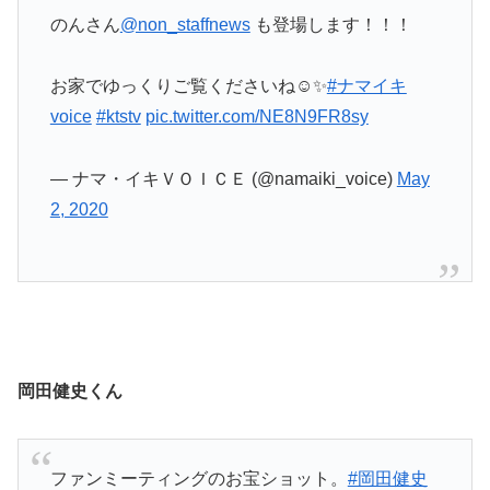
のんさん
@non_staffnews
も登場します！！！
お家でゆっくりご覧くださいね☺️✨
#ナマイキ
voice
#ktstv
pic.twitter.com/NE8N9FR8sy
— ナマ・イキＶＯＩＣＥ (@namaiki_voice)
May
2, 2020
岡田健史くん
ファンミーティングのお宝ショット。
#岡田健史