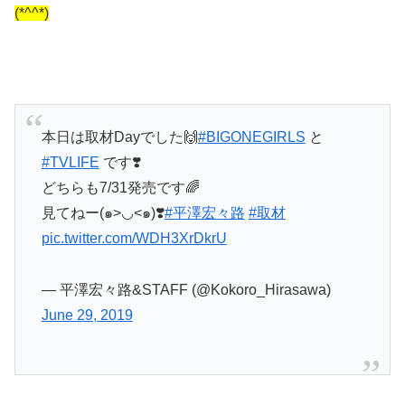
(*^^*)
本日は取材Dayでした🙌
#BIGONEGIRLS
と
#TVLIFE
です❣️
どちらも7/31発売です🌈
見てねー(๑>◡<๑)❣️
#平澤宏々路
#取材
pic.twitter.com/WDH3XrDkrU
— 平澤宏々路&STAFF (@Kokoro_Hirasawa)
June 29, 2019