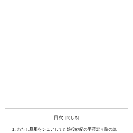
目次
わたし旦那をシェアしてた娘役紗紀の平澤宏々路の読