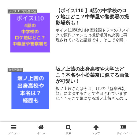
【ボイス110 】4話の中学校のロ
ボイス 110緊急指令室
ケ地はどこ？中華屋や警察署の撮
影場所も！
ボイス110緊急指令室韓国ドラマのリメイ
クで原作ファンには撮影場所も忠実に再
現されていると話題です。そこで今回は4
話の中学校のロケ地はどこなのか調査し
てみました。YOUさんのいる中華屋や、
唐沢さんや増田さんが働く警察署の撮影
場所も調べてみま...
坂ノ上茜の出身高校や大学はど
監察医朝顔
こ？本名や小松菜奈に似てる画像
が可愛い！
坂ノ上茜さんは今回、月9の『監察医朝
顔』に出演することで注目されています
ね＾＾そこで気になる坂ノ上茜さんの出
身高校や本名について調査してみまし
た！経歴や小松菜奈さんに似てると噂の
かわいい画像も調べてみました。それで
は早速チェックしていきまし...
TWOWEEKS子役はな役は稲垣来
TWO WEEKS
泉で読み方は？労働違反の文春砲
メニュー
ホーム
検索
トップ
サイドバー