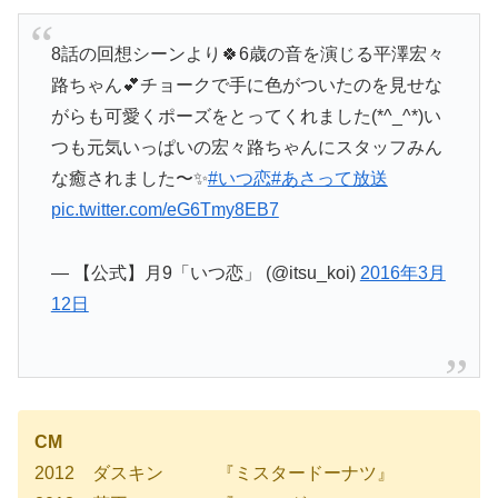
8話の回想シーンより🍀6歳の音を演じる平澤宏々
路ちゃん💕チョークで手に色がついたのを見せな
がらも可愛くポーズをとってくれました(*^_^*)い
つも元気いっぱいの宏々路ちゃんにスタッフみん
な癒されました〜✨
#いつ恋
#あさって放送
pic.twitter.com/eG6Tmy8EB7
— 【公式】月9「いつ恋」 (@itsu_koi)
2016年3月
12日
CM
2012 ダスキン 『ミスタードーナツ』