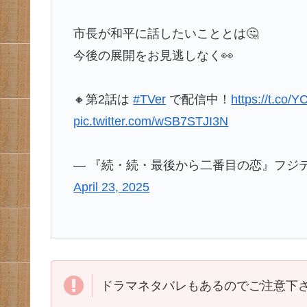
市長が和平に話したいこととは🤔
今後の展開をお見逃しなく👀
🔸第2話は
#TVer
で配信中！
https://t.co/
pic.twitter.com/wSB7STJI3N
— 『続・続・最後から二番目の恋』フジテレビ新
April 23, 2025
ドラマネタバレもあるのでご注意下