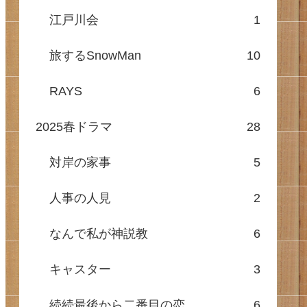
江戸川会
1
旅するSnowMan
10
RAYS
6
2025春ドラマ
28
対岸の家事
5
人事の人見
2
なんで私が神説教
6
キャスター
3
続続最後から二番目の恋
6