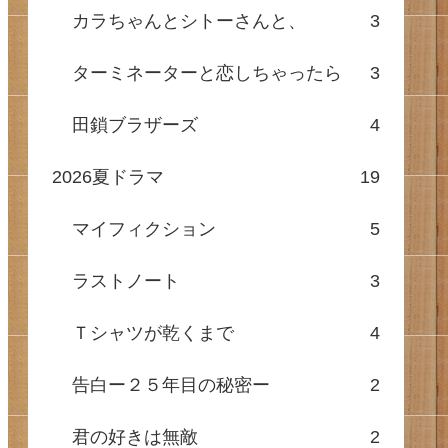
カラちゃんとシトーさんと、
3
ターミネーターと恋しちゃったら
3
田鎖ブラザーズ
4
2026夏ドラマ
19
マイフィクション
5
ラストノート
3
Ｔシャツが乾くまで
4
告白ー２５年目の秘密ー
2
君の好きは無敵
2