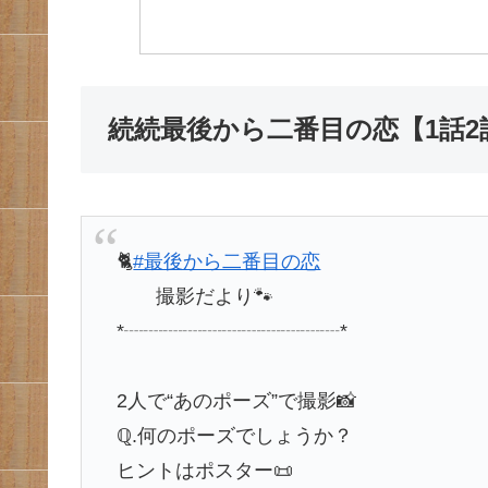
続続最後から二番目の恋【1話
🐈
#最後から二番目の恋
撮影だより🐾
*┈┈┈┈┈┈┈┈┈┈┈*
2人で“あのポーズ”で撮影📸
ℚ.何のポーズでしょうか？
ヒントはポスター📜