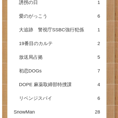
誘拐の日
1
愛のがっこう
6
大追跡 警視庁SSBC強行犯係
1
19番目のカルテ
2
放送局占拠
5
初恋DOGs
7
DOPE 麻薬取締部特捜課
4
リベンジスパイ
6
SnowMan
28