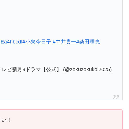
YCEa4hbcdf
#小泉今日子
#中井貴一
#柴田理恵
月9ドラマ【公式】 (@zokuzokukoi2025)
さい！