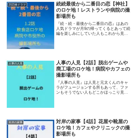
続続最後から二番目の恋【神社】
2025春ドラマ
のロケ地！レストランや病院の撮
影場所も
『続・続・最後から二番目の恋』はあの
人気ドラマが月9の帰ってくるとあって続
編を楽しみにしていた人もこれから見る
人も人気の観光地である鎌倉が舞台とい
う事もあって聖地が気になる方も多いの
ではないでしょうか？そこで今回は１
話、２話で登場した神社や...
人事の人見【2話】脱出ゲームや
人事の人見
廃工場のロケ地！病院やカフェの
撮影場所も
『人事の人見』は人見と元太くんのキャ
ラがフュージョンする所もあって、ファ
ンもそうでない人もどこかほっこり見て
られるドラマですが、やっぱり松田元太
くん推しの方は聖地が気になりますよね
＾＾そこで今回は2話で登場した廃工場や
脱出ゲームのロケ地を調...
対岸の家事【4話】花屋や靴屋の
対岸の家事
ロケ地！カフェやクリニックの撮
影場所も