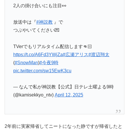
2人の掛け合いにも注目👀
放送中は『
#神説教
』で
つぶやいてください💌
TVerでもリアルタイム配信します👊🏻
https://t.co/A6Fd3YWjZa
#広瀬アリス
#渡辺翔太
(
#SnowMan
)
#今夜9時
pic.twitter.com/sw15EwK3cu
— なんで私が神説教【公式】日テレ土曜よる9時
(@kamisekkyo_ntv)
April 12, 2025
2年前に実家帰省してニートになった静ですが帰省したと