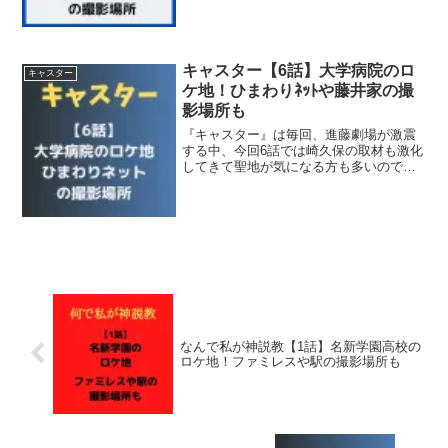
りますよね＾＾そこで今回は２話で登場
した中谷さんの家や水族館のロケ地を調
査！ディーンフジオカさ...
キャスター【6話】大学病院のロ
キャスター
ケ地！ひまわりﾈｯﾄや藤井家の撮
影場所も
『キャスター』は毎回、進藤劇場が激震
する中、今回6話では崎久保の取材も激化
してきて聖地が気になる方も多いのでは
ないでしょうか？そこで今回は6話で登場
した大学病院や重要なポイントとなって
きそうなひまわりネットの会社のロケ地
を調査！進藤が情報屋...
なんで私が神説教【1話】名新学園高校の
ロケ地！ファミレスや駅の撮影場所も