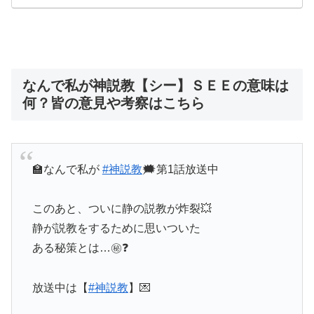
なんで私が神説教【シー】ＳＥＥの意味は
何？皆の意見や考察はこちら
🏫なんで私が
#神説教
🗯️第1話放送中
このあと、ついに静の説教が炸裂💥
静が説教をするために思いついた
ある秘策とは…㊙️❓
放送中は【
#神説教
】💌