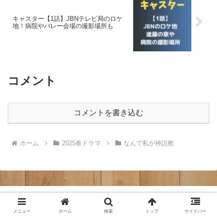
キャスター【1話】JBNテレビ局のロケ
地！病院やバレー会場の撮影場所も
コメント
コメントを書き込む
ホーム
2025春ドラマ
なんで私が神説教
見たい！知りたい！
メニュー
ホーム
検索
トップ
サイドバー