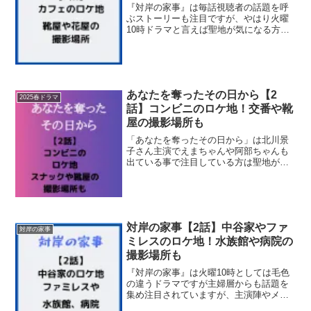
『対岸の家事』は毎話視聴者の話題を呼
ぶストーリーも注目ですが、やはり火曜
10時ドラマと言えば聖地が気になる方も
多いのではないでしょうか？そこで今回
は４話で登場したいちごちゃん達も訪れ
た花屋さんやカフェのロケ地について調
べてみました。プリンセ...
あなたを奪ったその日から【2
2025春ドラマ
話】コンビニのロケ地！交番や靴
屋の撮影場所も
「あなたを奪ったその日から」は北川景
子さん主演でえまちゃんや阿部ちゃんも
出ている事で注目している方は聖地が気
になる方も多いでしょう。そこで今回は2
話で登場したコンビニや交番のロケ地を
調査！あの靴屋や病院の撮影場所なども
調べてみましたよ♪それ...
対岸の家事【2話】中谷家やファ
対岸の家事
ミレスのロケ地！水族館や病院の
撮影場所も
『対岸の家事』は火曜10時としては毛色
の違うドラマですが主婦層からも話題を
集め注目されていますが、主演陣やメイ
ンキャストも豪華で聖地もやはり気にな