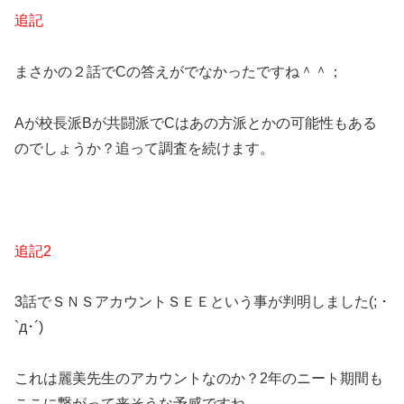
追記
まさかの２話でCの答えがでなかったですね＾＾；
Aが校長派Bが共闘派でCはあの方派とかの可能性もある
のでしょうか？追って調査を続けます。
追記2
3話でＳＮＳアカウントＳＥＥという事が判明しました(; ･
`д･´)
これは麗美先生のアカウントなのか？2年のニート期間も
ここに繋がって来そうな予感ですね。