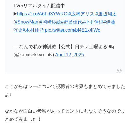
TVerリアルタイム配信中
▶️
https://t.co/A6Fd3YWROI
#広瀬アリス
#渡辺翔太
(
#SnowMan
)
#岡崎紗絵
#野呂佳代
#小手伸也
#伊藤
淳史
#木村佳乃
pic.twitter.com/bI4E1x4lWc
— なんで私が神説教【公式】日テレ土曜よる9時
(@kamisekkyo_ntv)
April 12, 2025
ここからはシーについて視聴者の考察もまとめてみました
よ♪
なかなか面白い考察があってヒントにもなりそうなのでま
とめてみました！