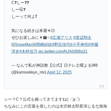
C❓しー❓❓
しー🤫❓
しーって何よ⁉️
気になる続きは来週👊🏻
ぜひお楽しみに👩‍🏫✨
#広瀬アリス
#渡辺翔太
(
#SnowMan
)
#岡崎紗絵
#野呂佳代
#小手伸也
#伊藤
淳史
#木村佳乃
pic.twitter.com/NJA0rBBq31
— なんで私が神説教【公式】日テレ土曜よる9時
(@kamisekkyo_ntv)
April 12, 2025
シー？C？公式も煽ってきてますね(; ･`д･´)
ちなみにこの言葉を発したのは水沢林太郎君演じる七海海