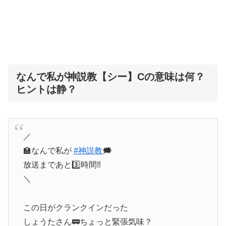
なんで私が神説教【シー】Cの意味は何？
ヒントは静？
／
🏫なんで私が
#神説教
🗯️
放送まであと3️⃣時間‼️
＼
この日がクランクインだった
しょうたさん🚃ちょっと緊張気味？