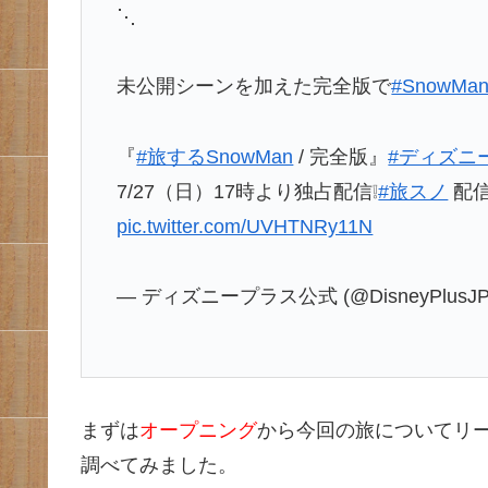
⋱
未公開シーンを加えた完全版で
#SnowMa
『
#旅するSnowMan
/ 完全版』
#ディズニ
7/27（日）17時より独占配信❕
#旅スノ
配
pic.twitter.com/UVHTNRy11N
— ディズニープラス公式 (@DisneyPlusJ
まずは
オープニング
から今回の旅についてリ
調べてみました。