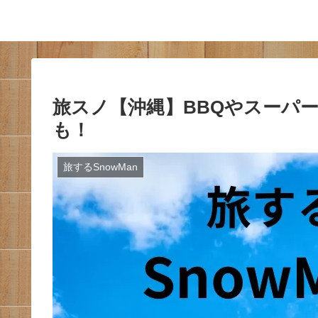
旅スノ【沖縄】BBQやスーパ
も！
旅するSnowMan