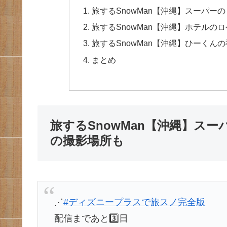
旅するSnowMan【沖縄】スーパ
旅するSnowMan【沖縄】ホテル
旅するSnowMan【沖縄】ひーくん
まとめ
旅するSnowMan【沖縄】ス
の撮影場所も
⋰
#ディズニープラスで旅スノ完全版
配信まであと3️⃣日