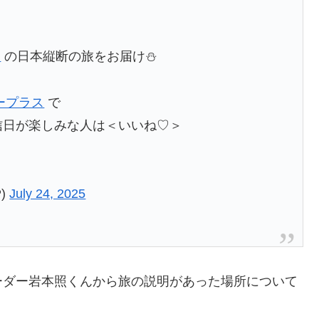
n
の日本縦断の旅をお届け⛄️
ープラス
で
信日が楽しみな人は＜いいね♡＞
P)
July 24, 2025
ーダー岩本照くんから旅の説明があった場所について