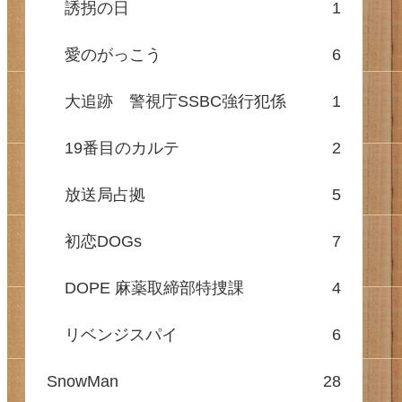
誘拐の日
1
愛のがっこう
6
大追跡 警視庁SSBC強行犯係
1
19番目のカルテ
2
放送局占拠
5
初恋DOGs
7
DOPE 麻薬取締部特捜課
4
リベンジスパイ
6
SnowMan
28