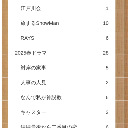
江戸川会
1
旅するSnowMan
10
RAYS
6
2025春ドラマ
28
対岸の家事
5
人事の人見
2
なんで私が神説教
6
キャスター
3
続続最後から二番目の恋
6