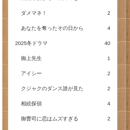
ダメマネ！
2
あなたを奪ったその日から
4
2025冬ドラマ
40
御上先生
1
アイシー
2
クジャクのダンス誰が見た
2
相続探偵
4
御曹司に恋はムズすぎる
2