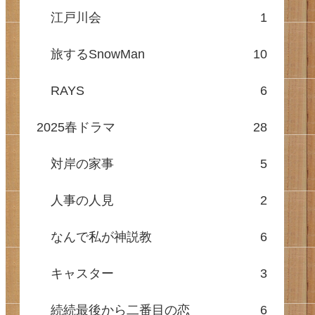
江戸川会
1
旅するSnowMan
10
RAYS
6
2025春ドラマ
28
対岸の家事
5
人事の人見
2
なんで私が神説教
6
キャスター
3
続続最後から二番目の恋
6