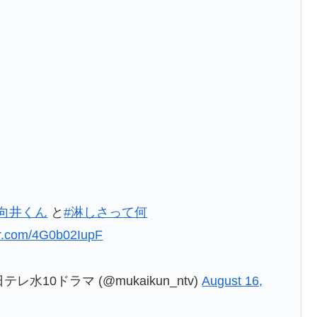
向井くん
と
#淋しさって何
ter.com/4G0b02IupF
10ドラマ (@mukaikun_ntv)
August 16,