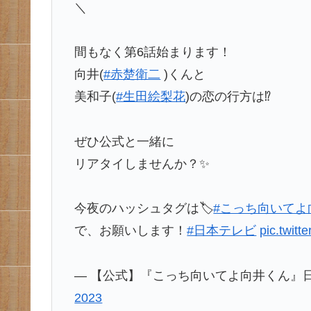
＼
間もなく第6話始まります！
向井(
#赤楚衛二
)くんと
美和子(
#生田絵梨花
)の恋の行方は⁉️
ぜひ公式と一緒に
リアタイしませんか？✨
今夜のハッシュタグは🏷️
#こっち向いてよ
で、お願いします！
#日本テレビ
pic.twit
— 【公式】『こっち向いてよ向井くん』日テレ水
2023