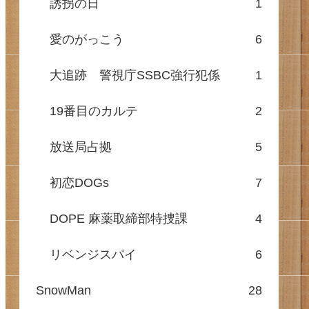
誘拐の日
1
愛のがっこう
6
大追跡 警視庁SSBC強行犯係
1
19番目のカルテ
2
放送局占拠
5
初恋DOGs
7
DOPE 麻薬取締部特捜課
4
リベンジスパイ
6
SnowMan
28