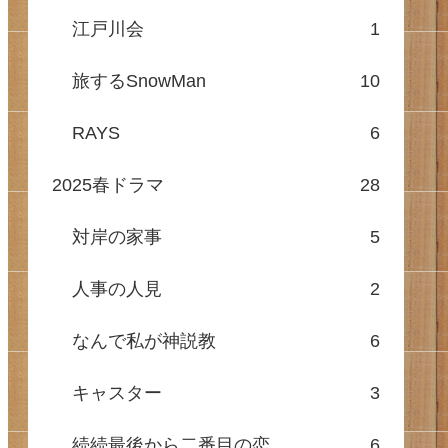
江戸川会
1
旅するSnowMan
10
RAYS
6
2025春ドラマ
28
対岸の家事
5
人事の人見
2
なんで私が神説教
6
キャスター
3
続続最後から二番目の恋
6