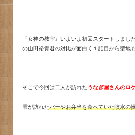
『女神の教室』いよいよ初回スタートしまし
の山田裕貴君の対比が面白く１話目から聖地
そこで今回は二人が訪れた
うなぎ屋さんのロ
雫が訪れた
バーやお弁当を食べていた噴水の