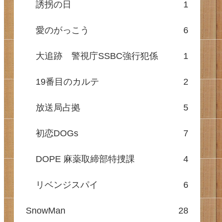
誘拐の日
1
愛のがっこう
6
大追跡 警視庁SSBC強行犯係
1
19番目のカルテ
2
放送局占拠
5
初恋DOGs
7
DOPE 麻薬取締部特捜課
4
リベンジスパイ
6
SnowMan
28