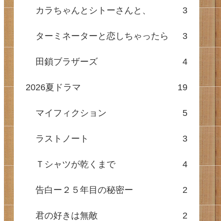
カラちゃんとシトーさんと、
3
ターミネーターと恋しちゃったら
3
田鎖ブラザーズ
4
2026夏ドラマ
19
マイフィクション
5
ラストノート
3
Ｔシャツが乾くまで
4
告白ー２５年目の秘密ー
2
君の好きは無敵
2