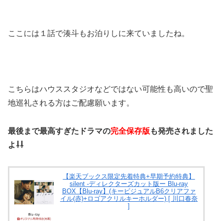
ここには１話で湊斗もお泊りしに来ていましたね。
こちらはハウススタジオなどではない可能性も高いので聖
地巡礼される方はご配慮願います。
最後まで最高すぎたドラマの
完全保存版
も発売されました
よ⇩⇩
【楽天ブックス限定先着特典+早期予約特典】
silent -ディレクターズカット版ー Blu-ray
BOX【Blu-ray】(キービジュアルB6クリアファ
イル(赤)+ロゴアクリルキーホルダー) [ 川口春奈
]