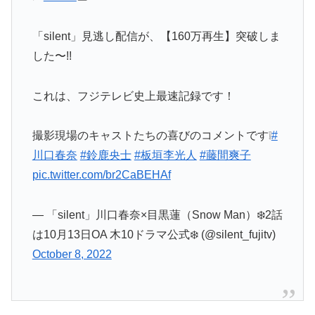
「silent」見逃し配信が、【160万再生】突破しま
した〜!!
これは、フジテレビ史上最速記録です！
撮影現場のキャストたちの喜びのコメントです❕
#
川口春奈
#鈴鹿央士
#板垣李光人
#藤間爽子
pic.twitter.com/br2CaBEHAf
— 「silent」川口春奈×目黒蓮（Snow Man）❄️2話
は10月13日OA 木10ドラマ公式❄️ (@silent_fujitv)
October 8, 2022