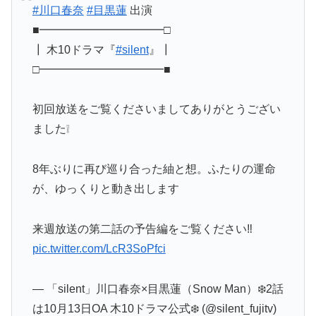
#川口春奈
#目黒蓮
出演
■━━━━━━━━━━━□
┃ 木10ドラマ『
#silent
』┃
□━━━━━━━━━━━■
初回放送をご覧くださいましてありがとうござい
ました❕
8年ぶりに再び巡り合った紬と想。ふたりの運命
が、ゆっくりと動き出します
来週放送の第二話の予告編をご覧ください‼︎
pic.twitter.com/LcR3SoPfci
— 「silent」川口春奈×目黒蓮（Snow Man）❄️2話
は10月13日OA 木10ドラマ公式❄️ (@silent_fujitv)