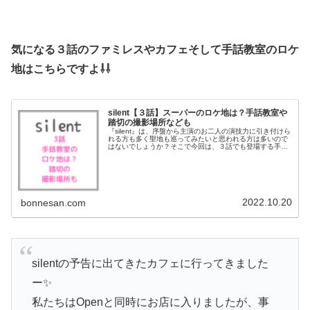
気になる３話のファミレスやカフェそして手話教室のロケ
地はこちらですよ⇩⇩
silent【３話】スーパーのロケ地は？手話教室や
踏切の撮影場所なども
『silent』は、序盤から主演のお二人の演技力に引き付けら
れる方も多く聖地も巡ってみたいと思われる方は多いので
はないでしょうか？そこで今回は、３話でも登場する手話
教室のロケ地について調べてみました。3人の再会とな
る？スーパーやファミレスや...
2022.10.20
bonnesan.com
silentの予告に出てきたカフェに行ってきました
ー✨
私たちはOpenと同時にお店に入りましたが、事