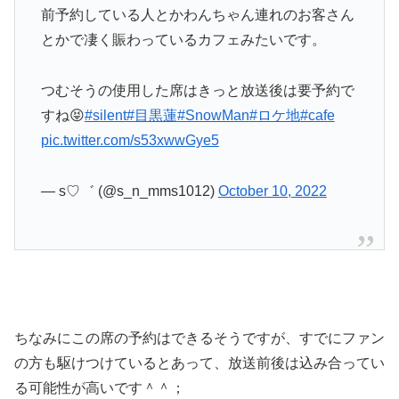
前予約している人とかわんちゃん連れのお客さん
とかで凄く賑わっているカフェみたいです。
つむそうの使用した席はきっと放送後は要予約で
すね😝
#silent
#目黒蓮
#SnowMan
#ロケ地
#cafe
pic.twitter.com/s53xwwGye5
— s♡゛ (@s_n_mms1012)
October 10, 2022
ちなみにこの席の予約はできるそうですが、すでにファン
の方も駆けつけているとあって、放送前後は込み合ってい
る可能性が高いです＾＾；