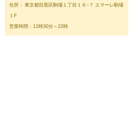
住所： 東京都目黒区駒場１丁目１６−７ エマーレ駒場
１F
営業時間：11時30分～22時