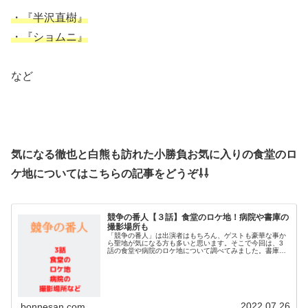
・『半沢直樹』
・『ショムニ』
など
気になる徹也と白熊も訪れた小勝負お気に入りの食堂のロ
ケ地についてはこちらの記事をどうぞ⇩⇩
競争の番人【３話】食堂のロケ地！病院や書庫の
撮影場所も
「競争の番人」は出演者はもちろん、ゲストも豪華な事か
ら聖地が気になる方も多いと思います。そこで今回は、3
話の食堂や病院のロケ地について調べてみました。書庫の
撮影場所なども調査！それでは早速チェックして行きまし
ょう♪競争の番人【３話】食堂のロ...
2022.07.26
bonnesan.com