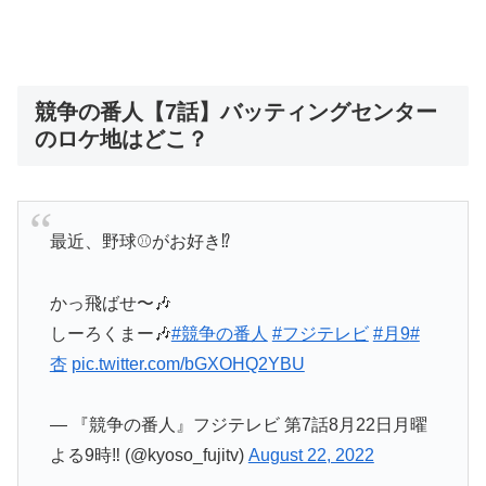
競争の番人【7話】バッティングセンター
のロケ地はどこ？
最近、野球⚾️がお好き⁉️
かっ飛ばせ〜🎶
しーろくまー🎶
#競争の番人
#フジテレビ
#月9
#
杏
pic.twitter.com/bGXOHQ2YBU
— 『競争の番人』フジテレビ 第7話8月22日月曜
よる9時‼️ (@kyoso_fujitv)
August 22, 2022