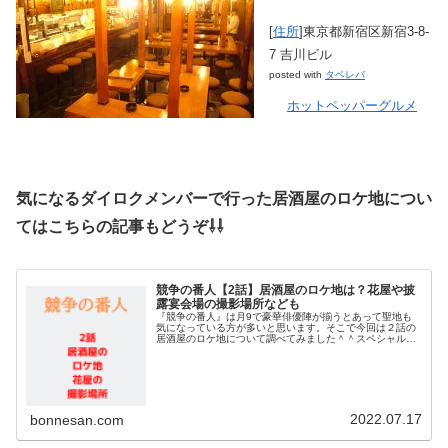
[
住所
]東京都新宿区新宿3-8-
7 吉川ビル
posted with
タベレバ
ホットペッパーグルメ
気になるダイロクメンバーで行った居酒屋のロケ地につい
てはこちらの記事もどうぞ⇩⇩
競争の番人【2話】居酒屋のロケ地は？花屋や披
露宴会場の撮影場所なども
『競争の番人』は月9で豪華俳優陣が揃うとあって聖地も
気になっている方が多いと思います。そこで今回は２話の
居酒屋のロケ地について調べてみました＾＾スペシャルゲ
ストも登場する花屋や披露宴会場の撮影場所なども調査！
それでは早速チェックして行きまし...
2022.07.17
bonnesan.com