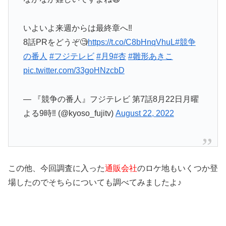
いよいよ来週からは最終章へ‼️
8話PRをどうぞ🧐
https://t.co/C8bHnqVhuL
#競争
の番人
#フジテレビ
#月9
#杏
#雛形あきこ
pic.twitter.com/33goHNzcbD
— 『競争の番人』フジテレビ 第7話8月22日月曜
よる9時‼️ (@kyoso_fujitv)
August 22, 2022
この他、今回調査に入った
通販会社
のロケ地もいくつか登
場したのでそちらについても調べてみましたよ♪