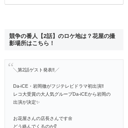
競争の番人【2話】のロケ地は？花屋の撮
影場所はこちら！
╲第2話ゲスト発表‼️╱
Da-iCE・岩岡徹がフジテレビドラマ初出演‼️
レコ大受賞の大人気グループDa-iCEから岩岡の
出演が決定✨
お花屋さんの店長さんです🌼
どう絡んでくるのか⁉️