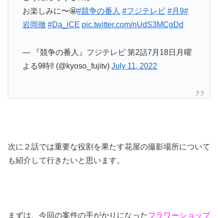
お楽しみに〜🤩
#競争の番人
#フジテレビ
#月9
#
岩岡徹
#Da_iCE
pic.twitter.com/nUdS3MCgDd
— 『競争の番人』フジテレビ 第2話7月18日月曜
よる9時‼️ (@kyoso_fujitv)
July 11, 2022
次に２話では重要な役割を果たす花屋の撮影場所について
も紹介して行きたいと思います。
まずは、今回の案件の手がかりになった
フラワーショップ