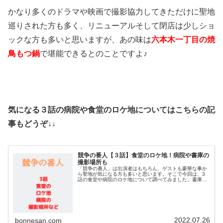
かなり多くのドラマや映画で撮影協力してきただけに聖地
巡りされた方も多く、リニューアルそして閉店は少しショ
ックな方も多いと思いますが、あの味は
六本木一丁目の焼
鳥もつ鍋
で堪能できるとのことですよ♪
気になる３話の病院や食堂のロケ地についてはこちらの記
事もどうぞ↓↓
競争の番人【３話】食堂のロケ地！病院や書庫の
撮影場所も
「競争の番人」は出演者はもちろん、ゲストも豪華な事か
ら聖地が気になる方も多いと思います。そこで今回は、3
話の食堂や病院のロケ地について調べてみました。書庫の
撮影場所なども調査！それでは早速チェックして行きまし
ょう♪競争の番人【３話】食堂のロ...
2022.07.26
bonnesan.com