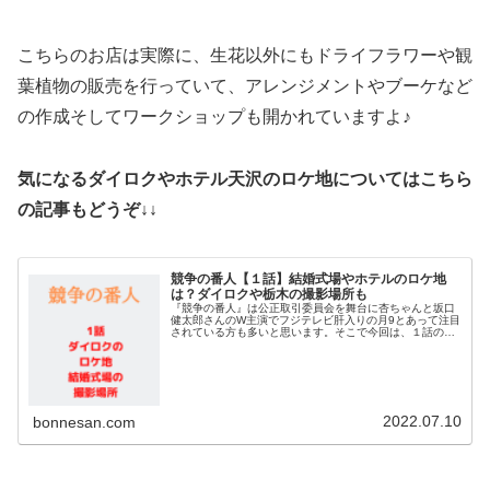
こちらのお店は実際に、生花以外にもドライフラワーや観
葉植物の販売を行っていて、アレンジメントやブーケなど
の作成そしてワークショップも開かれていますよ♪
気になるダイロクやホテル天沢のロケ地についてはこちら
の記事もどうぞ↓↓
競争の番人【１話】結婚式場やホテルのロケ地
は？ダイロクや栃木の撮影場所も
『競争の番人』は公正取引委員会を舞台に杏ちゃんと坂口
健太郎さんのW主演でフジテレビ肝入りの月9とあって注目
されている方も多いと思います。そこで今回は、１話の結
婚式場のロケ地について調べてみました。舞台となるダイ
ロクのビルや栃木での撮影場所な...
2022.07.10
bonnesan.com