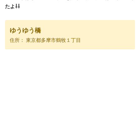
たよ⇩⇩
ゆうゆう橋
住所： 東京都多摩市鶴牧１丁目