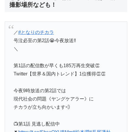
撮影場所なども！
／
#となりのチカラ
号泣必至の第2話😭今夜放送‼️
＼
第1話の配信数が早くも185万再生突破👏
Twitter【世界＆国内トレンド】1位獲得👏👏
今夜9時放送の第2話では
現代社会の問題《ヤングケアラー》に
チカラが立ち向かいます💨
📺第1話 見逃し配信中