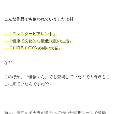
こんな作品でも使われていましたよ⇩⇩
・『モンスターピアレント』
・『健康で文化的な最低限度の生活』
・『ＦIRE ＢOYS め組の大吾』
など
このほか、『怪物くん』でも登場していたので大野君もこ
こに来ていたんですね^^♪
過去に清江をチカラが負ぶって歩いた回想シーンで登場し