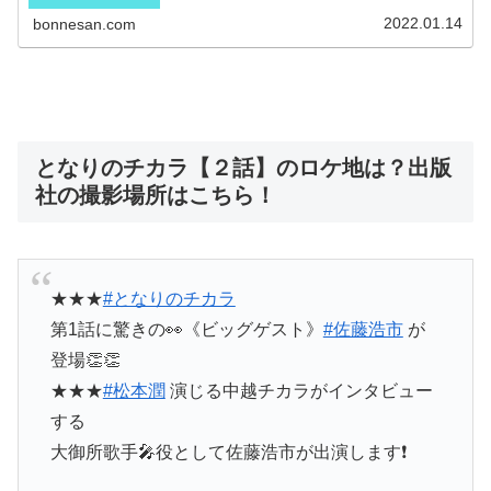
2022.01.14
bonnesan.com
となりのチカラ【２話】のロケ地は？出版
社の撮影場所はこちら！
★★★
#となりのチカラ
第1話に驚きの👀《ビッグゲスト》
#佐藤浩市
が
登場👏👏
★★★
#松本潤
演じる中越チカラがインタビュー
する
大御所歌手🎤役として佐藤浩市が出演します❗️