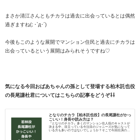
まさか清江さんともチカラは過去に出会っているとは偶然
過ぎますね(; ･`д･´)
今後もこのような展開でマンション住民と過去にチカラは
出会っているという展開はみられそうですね♡
気になる今回おばあちゃんの孫として登場する柏木託也役
の長尾謙杜君についてはこちらの記事をどうぞ⇩⇩
となりのチカラ【柏木託也役】の長尾謙杜がかっ
こいい！身長や読み方は？
『となりのチカラ』多くのマンション住人役のキャストが
決まる中、目立っている今注目のジャニーズが気になって
いる方も多いのではないでしょうか？そこで今回出演の柏
木託也役でかっこいい！と話題の長尾謙杜くんについて調
べて見ました。身長やプロフィール...