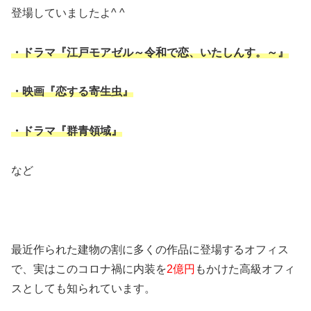
登場していましたよ^ ^
・ドラマ『江戸モアゼル～令和で恋、い
たしんす。～』
・映画『恋する寄生虫』
・ドラマ『群青領域』
など
最近作られた建物の割に多くの作品に登場するオフィス
で、実はこのコロナ禍に内装を
2億円
もかけた高級オフィ
スとしても知られています。