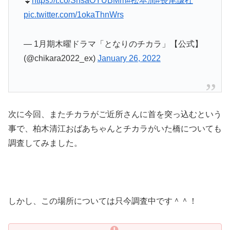
⏬
https://t.co/ShsaOYUBMm
#松本潤
#長尾謙杜
pic.twitter.com/1okaThnWrs
— 1月期木曜ドラマ「となりのチカラ」【公式】
(@chikara2022_ex)
January 26, 2022
次に今回、またチカラがご近所さんに首を突っ込むという
事で、柏木清江おばあちゃんとチカラがいた橋についても
調査してみました。
しかし、この場所については只今調査中です＾＾！