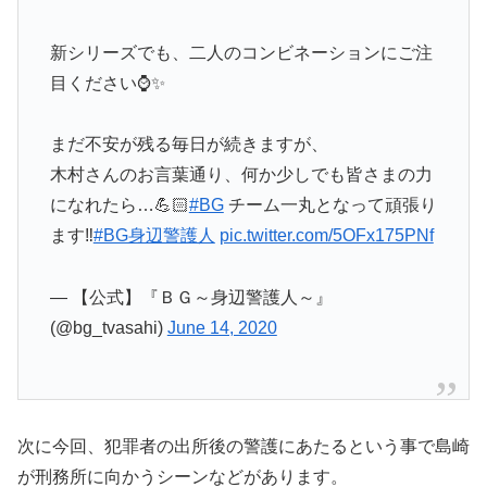
新シリーズでも、二人のコンビネーションにご注
目ください⌚✨
まだ不安が残る毎日が続きますが、
木村さんのお言葉通り、何か少しでも皆さまの力
になれたら…💪🏻
#BG
チーム一丸となって頑張り
ます‼️
#BG身辺警護人
pic.twitter.com/5OFx175PNf
— 【公式】『ＢＧ～身辺警護人～』
(@bg_tvasahi)
June 14, 2020
次に今回、犯罪者の出所後の警護にあたるという事で島崎
が刑務所に向かうシーンなどがあります。