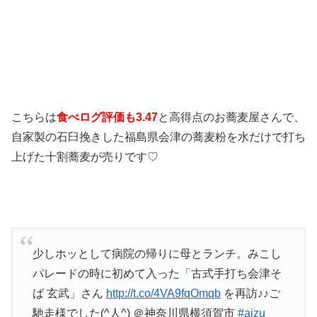
こちらは
食べログ評価も3.47
と高得点のお蕎麦屋さんで、
自家製の石臼挽きした福島県会津の蕎麦粉を水だけで打ち
上げた十割蕎麦が売りです♡
少しホッとして病院の帰りに母とランチ。みこし
パレードの時に初めて入った「古式手打ち会津そ
ば 玄武」さん
http://t.co/4VA9fqOmqb
を再訪♪♪ご
馳走様でした(^人^) ＠神奈川県横須賀市
#aizu