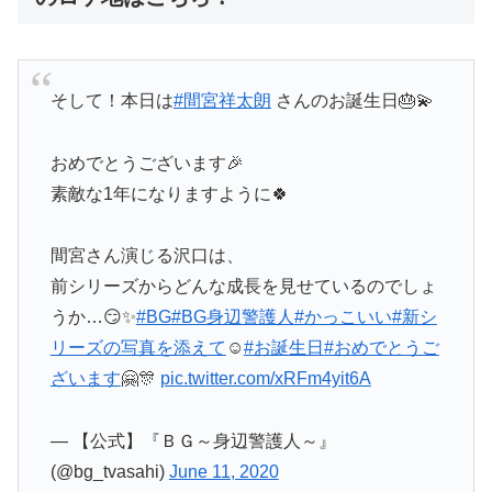
そして！本日は
#間宮祥太朗
さんのお誕生日🎂💫
おめでとうございます🎉
素敵な1年になりますように🍀
間宮さん演じる沢口は、
前シリーズからどんな成長を見せているのでしょ
うか…😏✨
#BG
#BG身辺警護人
#かっこいい
#新シ
リーズの写真を添えて
☺️
#お誕生日
#おめでとうご
ざいます
🤗🎊
pic.twitter.com/xRFm4yit6A
— 【公式】『ＢＧ～身辺警護人～』
(@bg_tvasahi)
June 11, 2020