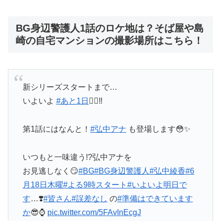
BG身辺警護人1話のロケ地は？そば屋や島
崎の自宅マンションの撮影場所はこちら！
新シリーズスタートまで…
いよいよ
#あと1日
☝🏻‼️
第1話にはなんと！
#弘中アナ
も登場します😳✨
いつもと一味違う!?弘中アナを
お見逃しなく😏
#BG
#BG身辺警護人
#弘中綾香
#6
月18日木曜
#よる9時スタート
#いよいよ明日で
す
…❣️
#皆さん
#誤差なし
の
#準備はできています
か
😎⌚
pic.twitter.com/5FAvInEcgJ