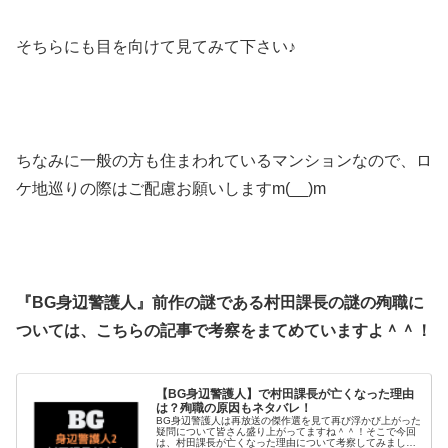
そちらにも目を向けて見てみて下さい♪
ちなみに一般の方も住まわれているマンションなので、ロ
ケ地巡りの際はご配慮お願いしますm(__)m
『BG身辺警護人』前作の謎である村田課長の謎の殉職に
ついては、こちらの記事で考察をまてめていますよ＾＾！
【BG身辺警護人】で村田課長が亡くなった理由
は？殉職の原因もネタバレ！
BG身辺警護人は再放送の傑作選を見て再び浮かび上がった
疑問について皆さん盛り上がってますね＾＾！そこで今回
は、村田課長が亡くなった理由について考察してみまし