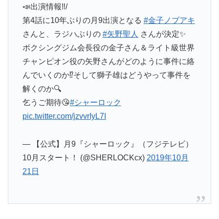
📣出演情報‼️/
第4話に10年ぶりの月9出演となる
#金子ノブアキ
さんと、ラジハぶりの
#矢野聖人
さんが決定✨
ボクシングジム会長役の金子さん＆ライト級世界
チャンピオン役の矢野さんがどのように事件に絡
んでいくのか⁉️そして獅子雄はどうやって事件を
解くのか🔍
乞うご期待😘
#シャーロック
pic.twitter.com/jzvvrIyL7I
— 【公式】月9『シャーロック』（フジテレビ）
10月スタート！ (@SHERLOCKcx)
2019年10月
21日