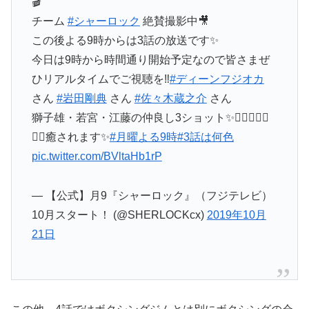
🎬
チーム
#シャーロック
絶賛撮影中🎥
この後よる9時からは3話の放送です✨
今日は9時から時間通り開始予定なので皆さまぜ
ひリアルタイムでご視聴を‼️
#ディーンフジオカ
さん
#岩田剛典
さん
#佐々木蔵之介
さん
獅子雄・若宮・江藤の仲良し3ショット✨🕵🏻‍♂️👨‍⚕️
👮‍♀️癒されます✨
#月曜よる9時
#3話は何色
pic.twitter.com/BVltaHb1rP
— 【公式】月9『シャーロック』（フジテレビ）
10月スタート！ (@SHERLOCKcx)
2019年10月
21日