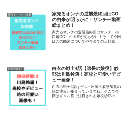
愛いと話題です！それでは早速チェック
していきましょう！
家売るオンナの逆襲最終回はGO
家売るオンナの逆襲
の由来が明らかに！サンチー動画
総まとめ！
家売るオンナの逆襲最終回はサンチーの
口癖GO！の由来が明らかに！そこで今回
はこの由来についてや今までの三軒家万
智のGO！動画も総まとめであつめてみま
した。それでは早速チェックしていきま
しょう！
白衣の戦士4話【師長の娘役】紗
白衣の戦士！
耶は川島鈴遥！高校と可愛いデビ
ュー画像！
白衣の戦士4話はゲスト出演の看護師長の
娘に注目が集まっていますね。そこで今
回はギャル役で注目される娘役紗耶の川
島鈴遥ちゃんについて調べてみました。
高校やデビュー当時の可愛い画像も調
査！それでは早速チェックしていきまし
ょう！白衣の戦士4話の娘...