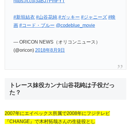
https://t.co/3aBJ7PmFYT
#新垣結衣
#山谷花純
#ガッキー
#ジャニーズ
#映
画
#コード・ブルー
@codeblue_movie
— ORICON NEWS（オリコンニュース）
(@oricon)
2018年8月9日
トレース妹役カンナ山谷花純は子役だっ
た？
2007年にエイベックス所属で2008年にフジテレビ
『CHANGE』で木村拓哉さんの生徒役とし