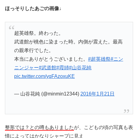
ほっそりしたあごの画像↓
超英雄祭。終わった。
武道館が桃色に染まった時。内側が震えた。最高
の親孝行でした。
本当にありがとうございました。
#超英雄祭
#ニン
ニンジャー
#武道館
#霞姉
#山谷花純
pic.twitter.com/yqFAzoxuKE
— 山谷花純 (@minmin12344)
2016年1月21日
整形では？との噂もありました
が、こどもの頃の写真も表
情によってはかなりシャープに見え