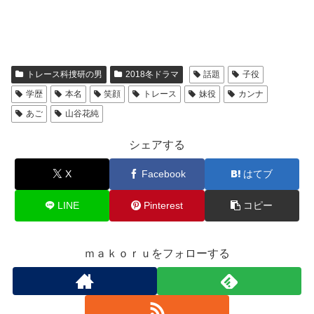
トレース科捜研の男
2018冬ドラマ
話題
子役
学歴
本名
笑顔
トレース
妹役
カンナ
あご
山谷花純
シェアする
X
Facebook
はてブ
LINE
Pinterest
コピー
ｍａｋｏｒｕをフォローする