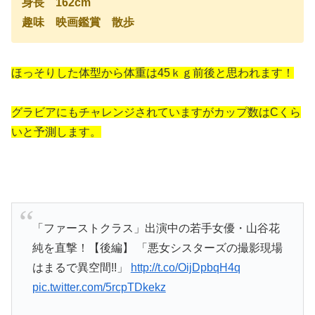
身長 162cm
趣味 映画鑑賞 散歩
ほっそりした体型から体重は45ｋｇ前後と思われます！
グラビアにもチャレンジされていますがカップ数はCくら
いと予測します。
「ファーストクラス」出演中の若手女優・山谷花
純を直撃！【後編】 「悪女シスターズの撮影現場
はまるで異空間!!」
http://t.co/OijDpbqH4q
pic.twitter.com/5rcpTDkekz