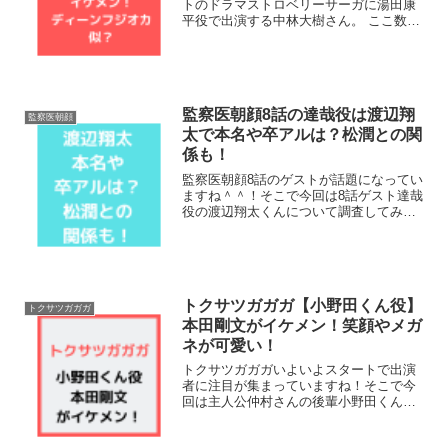
トのドラマストロベリーサーガに湯田康
平役で出演する中林大樹さん。 ここ数年
で話題のドラマで活躍されて、前作の主
役姫川役の竹内結子さんと結婚されたこ
とでも知られるイケメン俳優さんです。
そんな気になる彼に...
監察医朝顔8話の達哉役は渡辺翔
監察医朝顔
太で本名や卒アルは？松潤との関
係も！
監察医朝顔8話のゲストが話題になってい
ますね＾＾！そこで今回は8話ゲスト達哉
役の渡辺翔太くんについて調査してみま
した！本名や学歴そして卒アルは？松潤
との関係がヤバい？という噂も。。。そ
れでは早速チェックして行きましょう♪監
察医朝顔8話の達哉...
トクサツガガガ【小野田くん役】
トクサツガガガ
本田剛文がイケメン！笑顔やメガ
ネが可愛い！
トクサツガガガいよいよスタートで出演
者に注目が集まっていますね！そこで今
回は主人公仲村さんの後輩小野田くん役
を演じる本田剛文くんについて調査して
みました！イケメンで笑顔やメガネが可