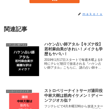
ｍａｋｏｒｕ
関連記事
ハケン占い師アタル【キズナ役】
ハケン占い師アタル
若村麻由美がきれい！メイクも学
歴もヤバい！
2019年1月17日スタートで毎週木曜よる9
時にテレビ朝日で放送される『ハケン占
い師アタル』こちらに、謎の占い師キズ
ナ役として出演される若村麻由美さん。
最近どんどん忙しく活躍されているにも
関わらずますます綺麗になっているのが
気になった方もい...
ストロベリーナイトサーガ湯田役
ストロベリーナイトサーガ
中林大樹は筋肉イケメン！ディー
ンフジオカ似？
フジテレビで4月木曜22時から放送スター