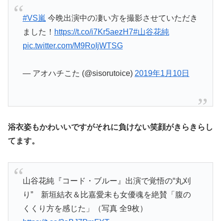
#VS嵐
今晩出演中の凄い方を撮影させていただき
ました！
https://t.co/i7Kr5aezH7
#山谷花純
pic.twitter.com/M9RoIjWTSG
— アオハチこた (@sisorutoice)
2019年1月10日
浴衣姿もかわいいですがそれに負けない笑顔がきらきらし
てます。
山谷花純『コード・ブルー』出演で覚悟の“丸刈
り” 新垣結衣＆比嘉愛未も女優魂を絶賛「腹の
くくり方を感じた」（写真 全9枚）