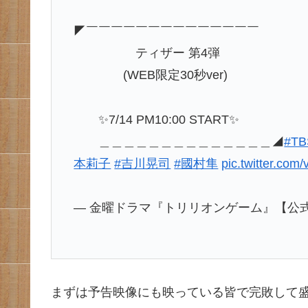
◤￣￣￣￣￣￣￣￣￣￣￣￣￣￣
ティザー 第4弾
(WEB限定30秒ver)
✨7/14 PM10:00 START✨
＿＿＿＿＿＿＿＿＿＿＿＿＿＿◢
#TB
本莉子
#吉川晃司
#國村隼
pic.twitter.co
— 金曜ドラマ『トリリオンゲーム』【公式】 (@t
まずは予告映像にも映っている皆で完敗して