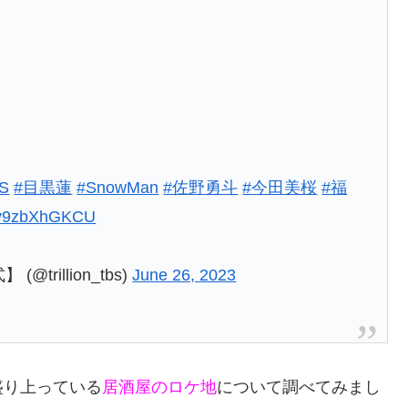
S
#目黒蓮
#SnowMan
#佐野勇斗
#今田美桜
#福
m/v9zbXhGKCU
rillion_tbs)
June 26, 2023
盛り上っている
居酒屋のロケ地
について調べてみまし