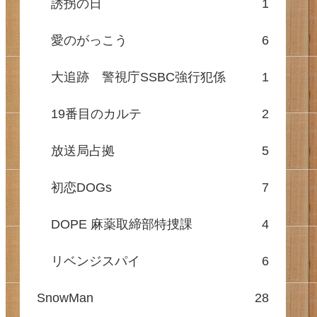
誘拐の日
1
愛のがっこう
6
大追跡 警視庁SSBC強行犯係
1
19番目のカルテ
2
放送局占拠
5
初恋DOGs
7
DOPE 麻薬取締部特捜課
4
リベンジスパイ
6
SnowMan
28