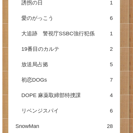
誘拐の日
1
愛のがっこう
6
大追跡 警視庁SSBC強行犯係
1
19番目のカルテ
2
放送局占拠
5
初恋DOGs
7
DOPE 麻薬取締部特捜課
4
リベンジスパイ
6
SnowMan
28