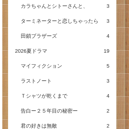
カラちゃんとシトーさんと、
3
ターミネーターと恋しちゃったら
3
田鎖ブラザーズ
4
2026夏ドラマ
19
マイフィクション
5
ラストノート
3
Ｔシャツが乾くまで
4
告白ー２５年目の秘密ー
2
君の好きは無敵
2