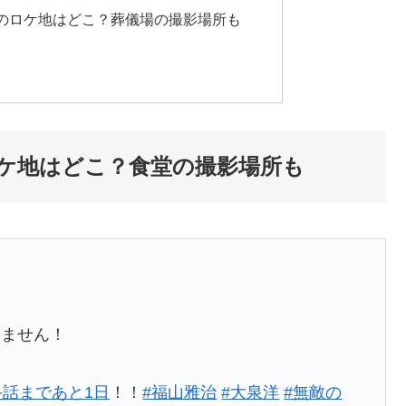
のロケ地はどこ？葬儀場の撮影場所も
ケ地はどこ？食堂の撮影場所も
りません！
終話まであと1日
！！
#福山雅治
#大泉洋
#無敵の