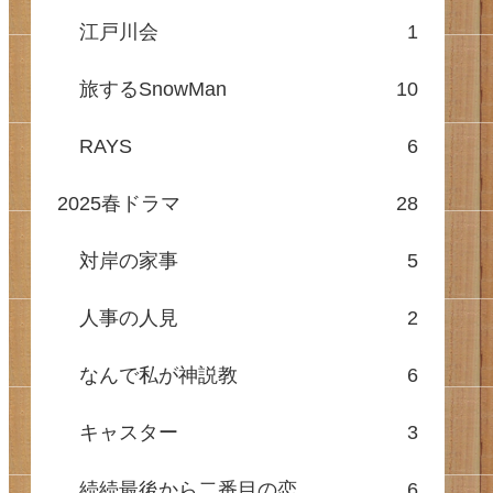
江戸川会
1
旅するSnowMan
10
RAYS
6
2025春ドラマ
28
対岸の家事
5
人事の人見
2
なんで私が神説教
6
キャスター
3
続続最後から二番目の恋
6