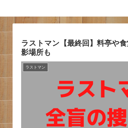
ラストマン【最終回】料亭や食
影場所も
ラストマン