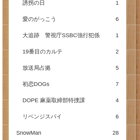
誘拐の日
1
愛のがっこう
6
大追跡 警視庁SSBC強行犯係
1
19番目のカルテ
2
放送局占拠
5
初恋DOGs
7
DOPE 麻薬取締部特捜課
4
リベンジスパイ
6
SnowMan
28