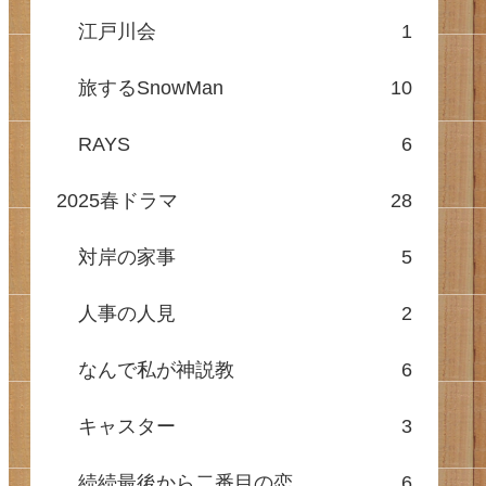
江戸川会
1
旅するSnowMan
10
RAYS
6
2025春ドラマ
28
対岸の家事
5
人事の人見
2
なんで私が神説教
6
キャスター
3
続続最後から二番目の恋
6