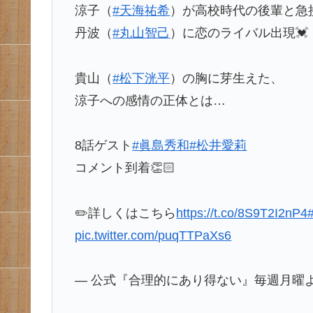
涼子（
#天海祐希
）が高校時代の後輩と急
丹波（
#丸山智己
）に恋のライバル出現💓
貴山（
#松下洸平
）の胸に芽生えた、
涼子への感情の正体とは…
8話ゲスト
#眞島秀和
#松井愛莉
コメント到着👏🏻
✏️詳しくはこちら
https://t.co/8S9T2I2nP4
pic.twitter.com/puqTTPaXs6
— 公式『合理的にあり得ない』毎週月曜よる10