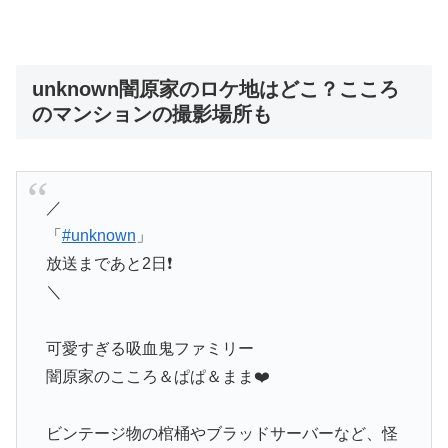
unknown闇原家のロケ地はどこ？こころ
のマンションの撮影場所も
／
「
#unknown
」
放送まであと2日❗️
＼
可愛すぎる吸血鬼ファミリー
闇原家のこころ＆ぱぱ＆まま❤️
ビンテージ物の棺桶やブラッドサーバーなど、怪