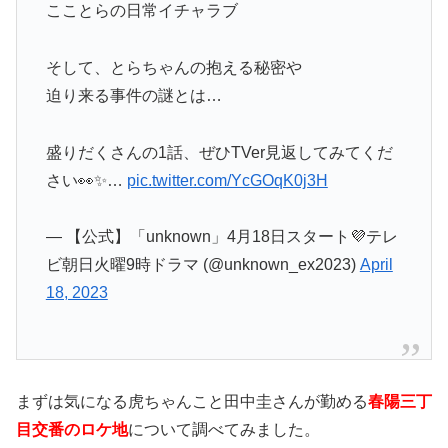
こことらの日常イチャラブ
そして、とらちゃんの抱える秘密や
迫り来る事件の謎とは…
盛りだくさんの1話、ぜひTVer見返してみてくだ
さい👀✨…
pic.twitter.com/YcGOqK0j3H
— 【公式】「unknown」4月18日スタート💜テレ
ビ朝日火曜9時ドラマ (@unknown_ex2023)
April
18, 2023
まずは気になる虎ちゃんこと田中圭さんが勤める
春陽三丁
目交番のロケ地
について調べてみました。