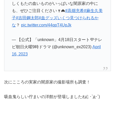
しくもたの血いものがいっぱいな闇原家の中に
も、ぜひご注目ください🍷🦇
#高畑充希
#麻生久美
子
#吉田鋼太郎
#血グッズいくつ見つけられるか
な
？
pic.twitter.com/44qpT4UpJk
— 【公式】「unknown」4月18日スタート💜テレ
ビ朝日火曜9時ドラマ (@unknown_ex2023)
April
16, 2023
次にこころの実家の闇原家の撮影場所も調査！
吸血鬼らしい佇まいの洋館が登場しましたね(; ･`д･´)