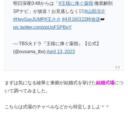
明日深夜0:48からは「
#王様に捧ぐ薬指
徹底解剖
SPナビ」が放送！お見逃しなく❤️‍🔥
#山田涼介
#HeySayJUMP
#王ささ
#4月18日22時放送
👑
pic.twitter.com/zpUoFSPBoY
— TBS火ドラ『王様に捧ぐ薬指』【公式】
(@ousama_tbs)
April 13, 2023
まずは気になる綾華と東郷が結婚式を挙げた
結婚式場
につ
いて調べてみました。
こちらは式場のチャペルなどから特定しましよ＾＾