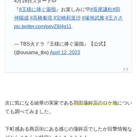
4月18日スタート🐶
『
#王様に捧ぐ薬指
』お楽しみに💛
#長尾謙杜
#田
仲陽成
#高橋奏琉
#宮崎莉里沙
#塚地武雅
#王ささ
pic.twitter.com/ppyZ6l4g11
— TBS火ドラ『王様に捧ぐ薬指』【公式】
(@ousama_tbs)
April 12, 2023
次に気になる綾華の実家である
羽田蒲鉾店のロケ地
につい
ても調べてみました。
下町感ある商店街にある感じの蒲鉾店でしたが目撃情報な