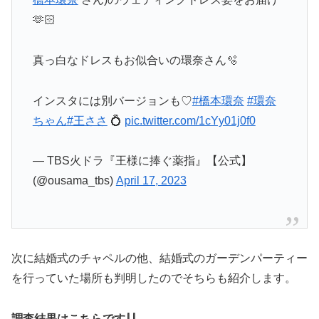
🫶🏻
真っ白なドレスもお似合いの環奈さん🫧
インスタには別バージョンも♡
#橋本環奈
#環奈
ちゃん
#王ささ
💍
pic.twitter.com/1cYy01j0f0
— TBS火ドラ『王様に捧ぐ薬指』【公式】
(@ousama_tbs)
April 17, 2023
次に結婚式のチャペルの他、結婚式のガーデンパーティー
を行っていた場所も判明したのでそちらも紹介します。
調査結果はこちらです⇩⇩