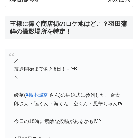
2023.04.26
bonnesan.com
王様に捧ぐ商店街のロケ地はどこ？羽田蒲
鉾の撮影場所を特定！
／
放送開始まであと6日！ ˗ˏˋ📢
＼
綾華(
#橋本環奈
さん)の結婚式に参列した、金太
郎さん・陸くん・海くん・空くん・風華ちゃん📸
今日の18時に素敵な投稿があるかも⁉︎💭