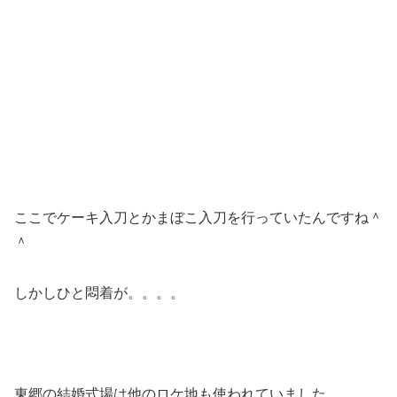
ここでケーキ入刀とかまぼこ入刀を行っていたんですね＾
＾
しかしひと悶着が。。。。
東郷の結婚式場は他のロケ地も使われていました。