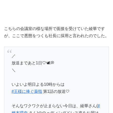
こちらの会議室の様な場所で面接を受けていた綾華です
が、ここで悪態をつくも社長に採用と言われたのでした。
／
放送まであと1日🤍🕊💭
＼
いよいよ明日よる10時からは
#王様に捧ぐ薬指
第1話の放送🤍
そんなワクワクが止まらない今日は、綾華さん(
#
橋本環奈
さん)のウェディングドレス姿をお届け