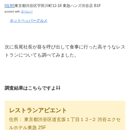
[
住所
]東京都渋谷区宇田川町12-18 東急ハンズ渋谷店 B1F
posted with
タベレバ
ホットペッパーグルメ
次に長尾社長が葵を呼び出して食事に行った高そうなレス
トランについても調べてみました。
調査結果はこちらですよ⇩⇩
レストランアビエント
住所： 東京都渋谷区道玄坂１丁目１２−２ 渋谷エクセ
ルホテル東急 25F