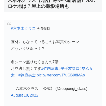
六本木クラス【7話】みやべ新店舗ビルの
ロケ地は？屋上の撮影場所も
#六本木クラス
今夜9時
宣材にもなっているこのお写真のシーン
どういう状況〜！？
名シーン盛りだくさんの7話
お見逃し無くです
#竹内涼真
#平手友梨奈
#早乙女
太一
#鈴鹿央士
pic.twitter.com/J7uGB98MAo
— 六本木クラス 【公式】 (@roppongi_class)
August 18, 2022