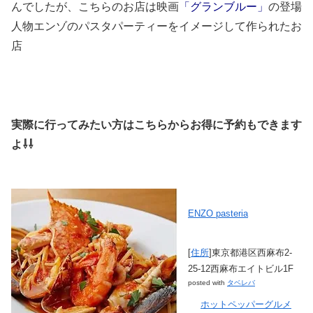
んでしたが、こちらのお店は映画
「グランブルー」
の登場
人物エンゾのパスタパーティーをイメージして作られたお
店
実際に行ってみたい方はこちらからお得に予約もできます
よ⇩⇩
ENZO pasteria
[
住所
]東京都港区西麻布2-
25-12西麻布エイトビル1F
posted with
タベレバ
ホットペッパーグルメ