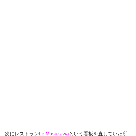
次にレストラン
Le Masukawa
という看板を直していた所