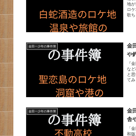
地が
ロケ
歌ち
金
金田一少年の事件簿
や
『金
など
と思
てみ
金
金田一少年の事件簿
舎
「金
和版