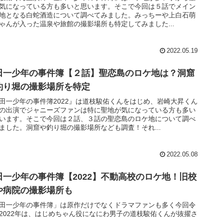
気になっている方も多いと思います。そこで今回は５話でメイン
地となる白蛇酒造について調べてみました。みっちーや上白石萌
ゃんが入った温泉や旅館の撮影場所も特定してみました...
2022.05.19
田一少年の事件簿【２話】聖恋島のロケ地は？洞窟
釣り堀の撮影場所を特定
田一少年の事件簿2022』は道枝駿佑くんをはじめ、岩崎大昇くん
の出演でジャニーズファンは特に聖地が気になっている方も多い
います。そこで今回は２話、３話の聖恋島のロケ地について調べ
ました。洞窟や釣り堀の撮影場所なども調査！それ...
2022.05.08
田一少年の事件簿【2022】不動高校のロケ地！旧校
や病院の撮影場所も
田一少年の事件簿」は原作だけでなくドラマファンも多く今回令
2022年は、はじめちゃん役になにわ男子の道枝駿佑くんが抜擢さ