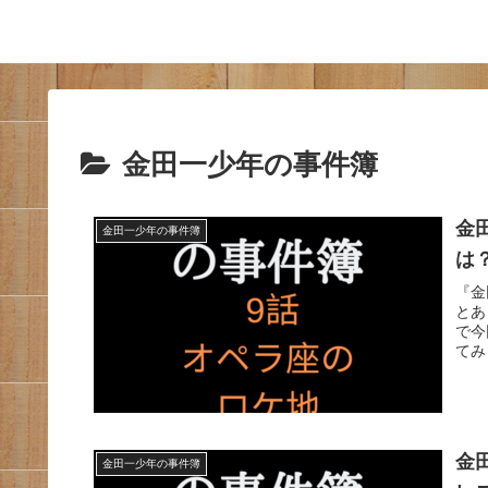
金田一少年の事件簿
金
金田一少年の事件簿
は
『金
とあ
で今
てみ
金
金田一少年の事件簿