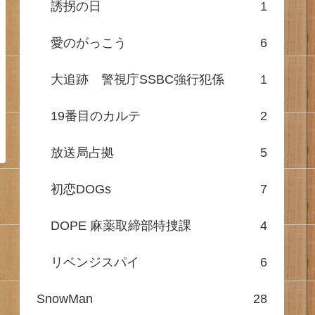
誘拐の日
1
愛のがっこう
6
大追跡 警視庁SSBC強行犯係
1
19番目のカルテ
2
放送局占拠
5
初恋DOGs
7
DOPE 麻薬取締部特捜課
4
リベンジスパイ
6
SnowMan
28