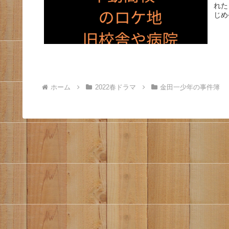
れた
じめ
ホーム
2022春ドラマ
金田一少年の事件簿