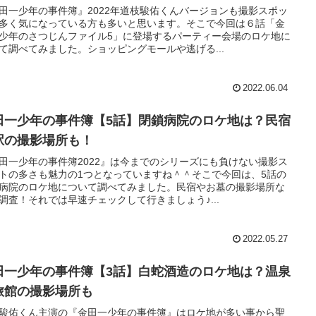
田一少年の事件簿』2022年道枝駿佑くんバージョンも撮影スポッ
多く気になっている方も多いと思います。そこで今回は６話「金
少年のさつじんファイル5」に登場するパーティー会場のロケ地に
て調べてみました。ショッピングモールや逃げる...
2022.06.04
田一少年の事件簿【5話】閉鎖病院のロケ地は？民宿
駅の撮影場所も！
田一少年の事件簿2022』は今までのシリーズにも負けない撮影ス
トの多さも魅力の1つとなっていますね＾＾そこで今回は、5話の
病院のロケ地について調べてみました。民宿やお墓の撮影場所な
調査！それでは早速チェックして行きましょう♪...
2022.05.27
田一少年の事件簿【3話】白蛇酒造のロケ地は？温泉
旅館の撮影場所も
駿佑くん主演の『金田一少年の事件簿』はロケ地が多い事から聖