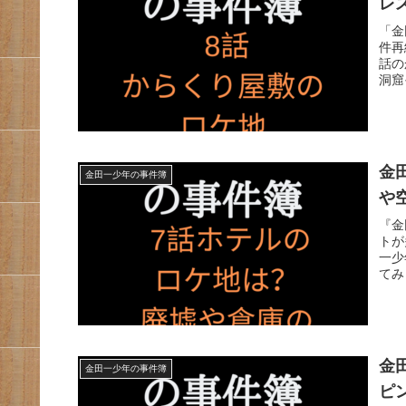
レ
「金
件再
話の
洞窟
金
金田一少年の事件簿
や
『金
トが
一少
てみ
金
金田一少年の事件簿
ピ