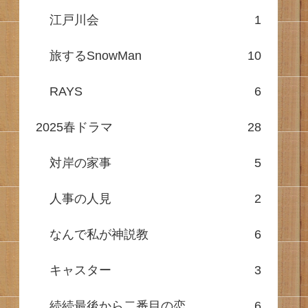
江戸川会
1
旅するSnowMan
10
RAYS
6
2025春ドラマ
28
対岸の家事
5
人事の人見
2
なんで私が神説教
6
キャスター
3
続続最後から二番目の恋
6