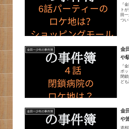
『金
トが
田一
つい
金
金田一少年の事件簿
や
『金
ポッ
閉鎖
ども
金
金田一少年の事件簿
や
道枝